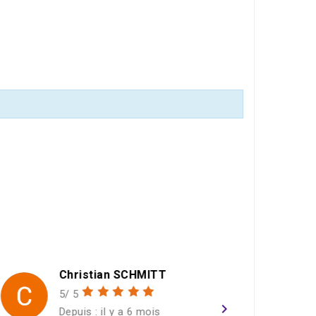
CHMITT
gael THEOLEYRE
1/ 5
navigate_next
 6 mois
Depuis : il y a un an