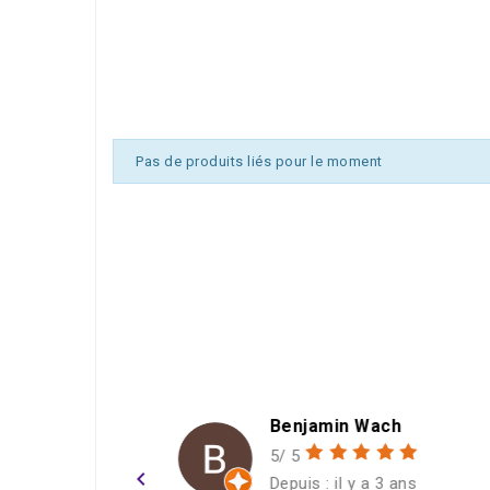
Pas de produits liés pour le moment
Benjamin Wach
Ch
5/ 5
5/
navigate_before
Depuis : il y a 3 ans
Dep