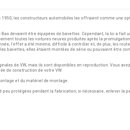
es 1950, les constructeurs automobiles les offraient comme une op
Bas devaient être équipées de bavettes. Cependant, la loi a fait u
quement toutes les voitures neuves produites après la promulgation 
e, l'effet a été minime, difficile à contrôler et, de plus, les rou
les bavettes, elles étaient montées de série ou pouvaient être 
ginales de VW, mais ils sont disponibles en reproduction. Vous avez
née de construction de votre VW.
montage et du matériel de montage.
té peu protégées pendant la fabrication, si nécessaire, enlever la 