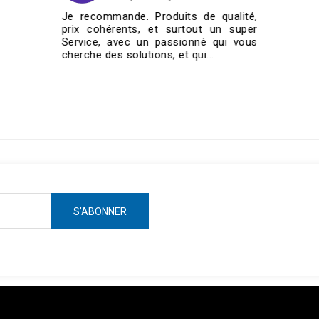
e. Produits de qualité,
J'ai commandé qua
ts, et surtout un super
185/60/14 pour ma
c un passionné qui vous
cabriolet de 1987. Je les 
utions, et qui...
rapidement et super bien e