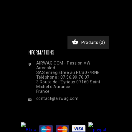
JKxfZAG27YcOb7pSHBL2tWDjztyWmQYDAKP1Nv6BWcjTHimA3rEa
chase', 'event_time' => time(), 'event_id' =>
), // Email haché en SHA256 'ph' => hash('sha256',
, 'custom_data' => [ 'value' => 45.00, 'currency' =>
$ch, CURLOPT_RETURNTRANSFER, true); curl_setopt($ch,
nt-Type: application/json']); $response =

Produits
(0)
INFORMATIONS
AIRWAG.COM - Passion VW

Aircooled
SAS enregistrée au RCS07/RNE
Téléphone : 07.56.99.76.07
3 Route de l'Eyrieux 07160 Saint
Michel d'Aurance
France
contact@airwag.com
