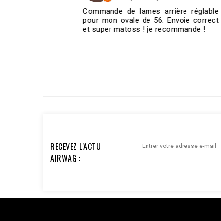
mmande de lames arrière réglable
Je recommand
ur mon ovale de 56. Envoie correct
prix cohéren
 super matoss ! je recommande !
Service, ave
cherche des sol
ECRIRE UN AVIS >
RECEVEZ L'ACTU
AIRWAG :