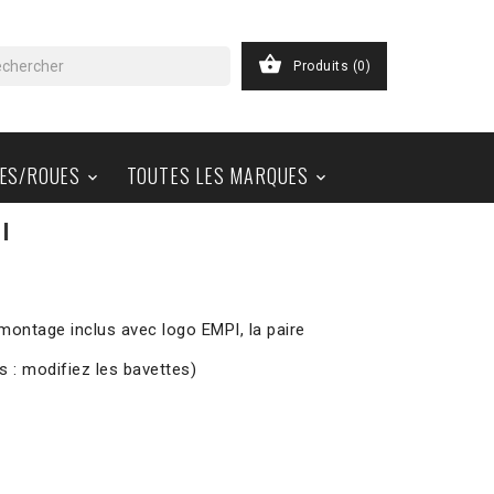

Produits
(0)
ES/ROUES
TOUTES LES MARQUES


I
montage inclus avec logo EMPI, la paire
s : modifiez les bavettes)