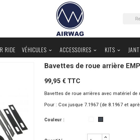
IR RIDE
VÉHICULES
ACCESSOIRES
KITS
JANT



Bavettes de roue arrière EMP
PIÈCES AU DÉTAIL
BLOG
99,95 € TTC
Bavettes de roue arrières avec matériel de 
Pour : Cox jusque 7.1967 (de 8.1967 et aprè
Blanc
Couleur :
Noir