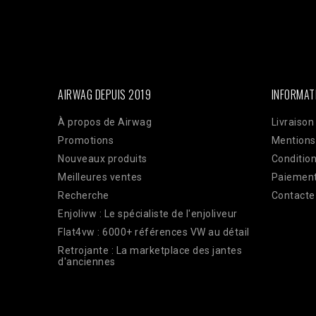
Facebook : $pixel_id = '1176735753930095'; $access_to
'EAAi8z6pDEggBQ2A3iixjxorvZCrySuvrp0vJsSVjZC
$url = "https://graph.facebook.com/v18.0/$pixel_id/even
'order_123', // Doit être identique au Pixel pour la dédu
'33600000000'), 'client_ip_address' => $_SERVER['REMO
'EUR', ], 'action_source' => 'website', ] ]; $payload = 
CURLOPT_POST, true); curl_setopt($ch, CURLOPT_POSTFI
curl_exec($ch); Curl_close($ch);
AIRWAG DEPUIS 2019
INFORMAT
À propos de Airwag
Livraison
Promotions
Mentions
Nouveaux produits
Condition
Meilleures ventes
Paiement
Recherche
Contacte
Enjolivw : Le spécialiste de l'enjoliveur
Flat4vw : 6000+ références VW au détail
Retrojante : La marketplace des jantes
d'anciennes