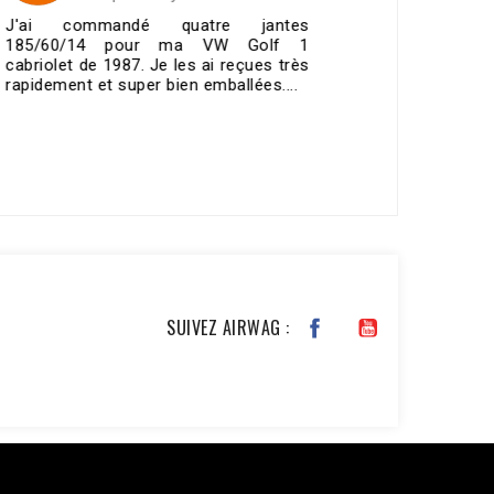
tre jantes
Après avoir acheté un kit 
 VW Golf 1
suspension pneumatique chez eux, 
ai reçues très
bout de six mois, une petite fuite s
mballées....
le boîtier Qui est là pour...
VOIR TOUS LES AVIS >
SUIVEZ AIRWAG :