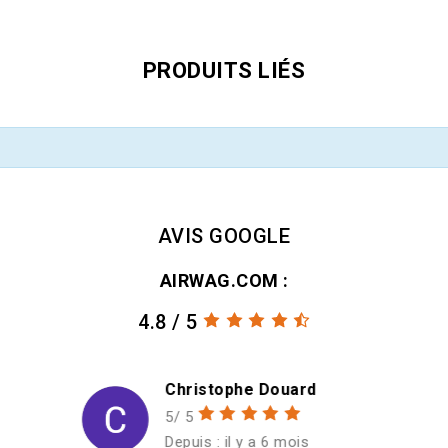
PRODUITS LIÉS
AVIS GOOGLE
AIRWAG.COM :
4.8 / 5
ristophe Douard
Christian S
 5
5/ 5
uis : il y a 6 mois
Depuis : il y a