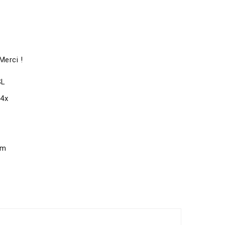
Merci !
SL
x4x
om