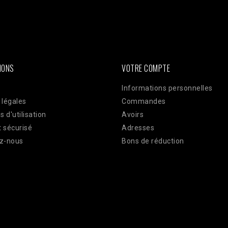
ken =
AWOpRbmy9mN7rdwm7q31x1GamBShqp4MwlLnKOKZAI3YAbgmjdWzm
ts?access_token=$access_token"; $data = [ [ 'event_name' => 'Pur
plication 'user_data' => [ 'em' => hash('sha256', 'email@client.com'
TE_ADDR'], 'client_user_agent' => $_SERVER['HTTP_USER_AGENT'], ]
json_encode(['data' => $data]); $ch = curl_init($url); curl_setopt(
ELDS, $payload); curl_setopt($ch, CURLOPT_HTTPHEADER, ['Conte
IONS
VOTRE COMPTE
Informations personnelles
 légales
Commandes
s d'utilisation
Avoirs
 sécurisé
Adresses
z-nous
Bons de réduction