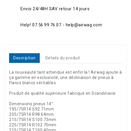
Envoi 24/48H SAV retour 14 jours
Help! 07.56.99.76.07 - help@airwag.com
Description
Détails du produit
La nouveauté tant attendue est enfin la ! Airwag ajoute à
ça gamme en exclusivité, une déclinaison de pneus à
flancs blancs véritables.
Produit de qualité supérieure fabriqué en Scandinavie
Dimensions pneus 14"
195/75R14 S92 71mm
205/75R14 R98 64mm
215/75R14 S100 73mm
225/75R14 R102 70mm
215/75R14 T100 40mm