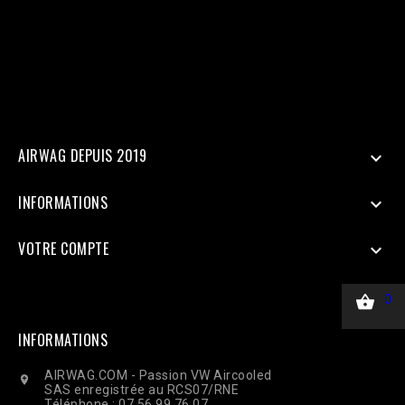
SHA256 'ph' => hash('sha256', '33600000000'), 'client_ip_address'
=> $_SERVER['REMOTE_ADDR'], 'client_user_agent' =>
$_SERVER['HTTP_USER_AGENT'], ], 'custom_data' => [ 'value' =>
45.00, 'currency' => 'EUR', ], 'action_source' => 'website', ] ];
$payload = json_encode(['data' => $data]); $ch = curl_init($url);
curl_setopt($ch, CURLOPT_RETURNTRANSFER, true);
curl_setopt($ch, CURLOPT_POST, true); curl_setopt($ch,
CURLOPT_POSTFIELDS, $payload); curl_setopt($ch,
CURLOPT_HTTPHEADER, ['Content-Type: application/json']);
$response = curl_exec($ch); Curl_close($ch);
AIRWAG DEPUIS 2019

INFORMATIONS

VOTRE COMPTE


0
INFORMATIONS
AIRWAG.COM - Passion VW Aircooled

SAS enregistrée au RCS07/RNE
Téléphone : 07.56.99.76.07