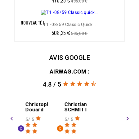
470,25 €
495,00 €
de
base
NOUVEAUTÉ !
-5%
T1 -08/59 Classic Quick...
508,25 €
Prix
Prix
535,00 €
de
base
AVIS GOOGLE
AIRWAG.COM :
4.8 / 5
amin
Christophe
Christian
gael
Douard
SCHMITT
THEOLEYRE
navigate_before
navigate_next
5/ 5
5/ 5
1/ 5