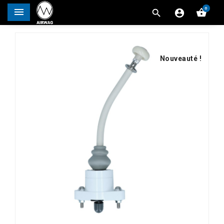
0




Nouveauté !