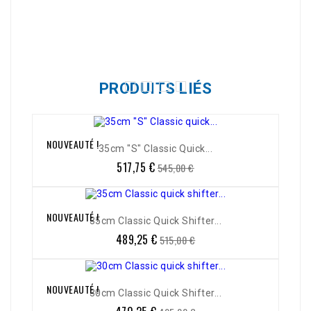
Référence
0511-601
PRODUITS LIÉS
NOUVEAUTÉ !
-5%
35cm "S" Classic Quick...
517,75 €
Prix
Prix
545,00 €
de
base
NOUVEAUTÉ !
-5%
35cm Classic Quick Shifter...
489,25 €
Prix
Prix
515,00 €
de
base
NOUVEAUTÉ !
-5%
30cm Classic Quick Shifter...
Prix
Prix