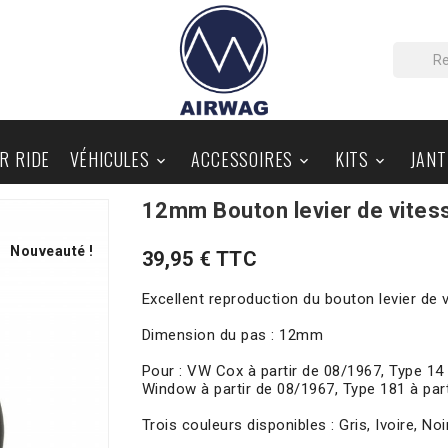
IR RIDE
VÉHICULES
ACCESSOIRES
KITS
JANT



12mm Bouton levier de vites
PIÈCES AU DÉTAIL
BLOG
Nouveauté !
39,95 € TTC
Excellent reproduction du bouton levier de v
Dimension du pas : 12mm
Pour : VW Cox à partir de 08/1967, Type 1
Window à partir de 08/1967, Type 181 à par
Trois couleurs disponibles : Gris, Ivoire, Noi