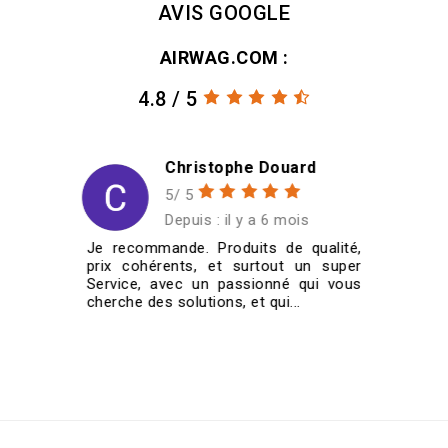
AVIS GOOGLE
AIRWAG.COM :
4.8 / 5
Christian SCHMITT
5/ 5
Depuis : il y a 6 mois
,
J'ai commandé quatre jantes
r
185/60/14 pour ma VW Golf 1
s
cabriolet de 1987. Je les ai reçues très
rapidement et super bien emballées....