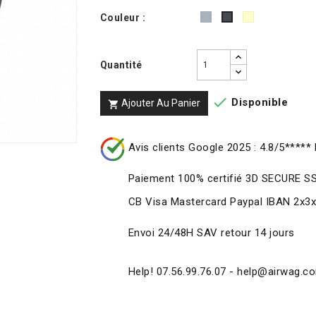
Gris
Ivoire
Couleur :
Noir
Quantité

Disponible
Ajouter Au Panier

Avis clients Google 2025 : 4.8/5***** 
Paiement 100% certifié 3D SECURE S
CB Visa Mastercard Paypal IBAN 2x3
Envoi 24/48H SAV retour 14 jours
Help! 07.56.99.76.07 - help@airwag.c