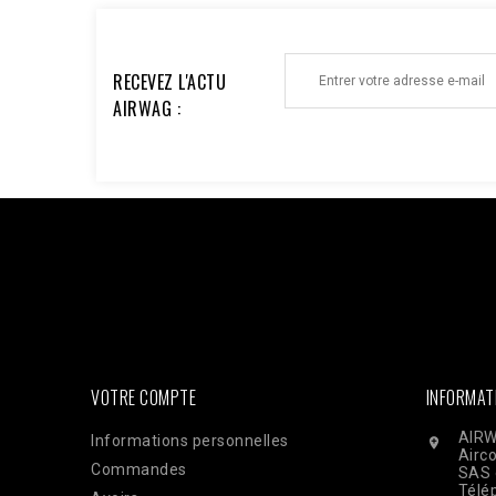
RECEVEZ L'ACTU
AIRWAG :
Facebook : $pixel_id = '1176735753930095'; $access_to
'EAAi8z6pDEggBQ2A3iixjxorvZCrySuvrp0vJsSVjZC
$url = "https://graph.facebook.com/v18.0/$pixel_id/even
'order_123', // Doit être identique au Pixel pour la dédu
'33600000000'), 'client_ip_address' => $_SERVER['REMO
'EUR', ], 'action_source' => 'website', ] ]; $payload = 
CURLOPT_POST, true); curl_setopt($ch, CURLOPT_POSTFI
curl_exec($ch); Curl_close($ch);
VOTRE COMPTE
INFORMAT
AIRW
Informations personnelles

Airc
Commandes
SAS 
Télé