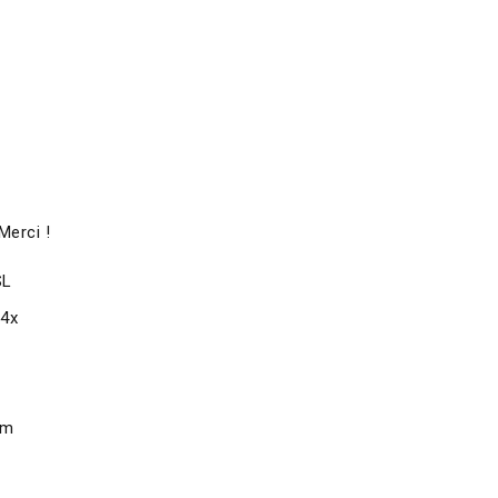
Merci !
SL
x4x
om