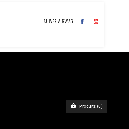
SUIVEZ AIRWAG :
JKxfZAG27YcOb7pSHBL2tWDjztyWmQYDAKP1Nv6BWcjTHimA3rEa
chase', 'event_time' => time(), 'event_id' =>
), // Email haché en SHA256 'ph' => hash('sha256',
, 'custom_data' => [ 'value' => 45.00, 'currency' =>
$ch, CURLOPT_RETURNTRANSFER, true); curl_setopt($ch,
nt-Type: application/json']); $response =

Produits
(0)