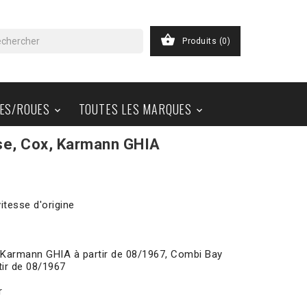

Produits
(0)
ES/ROUES
TOUTES LES MARQUES


se, Cox, Karmann GHIA
itesse d'origine
4 Karmann GHIA à partir de 08/1967, Combi Bay
tir de 08/1967
r