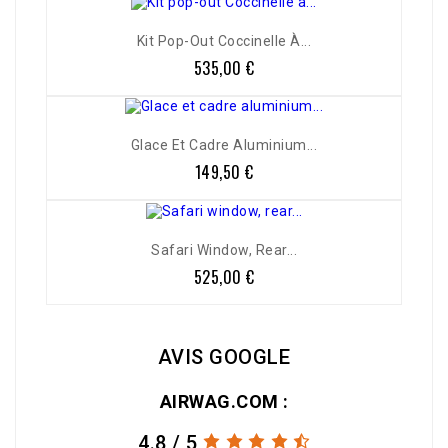
Kit Pop-Out Coccinelle À...
535,00 €
Prix
Glace Et Cadre Aluminium...
149,50 €
Prix
Safari Window, Rear...
525,00 €
Prix
AVIS GOOGLE
AIRWAG.COM :
4.8 / 5