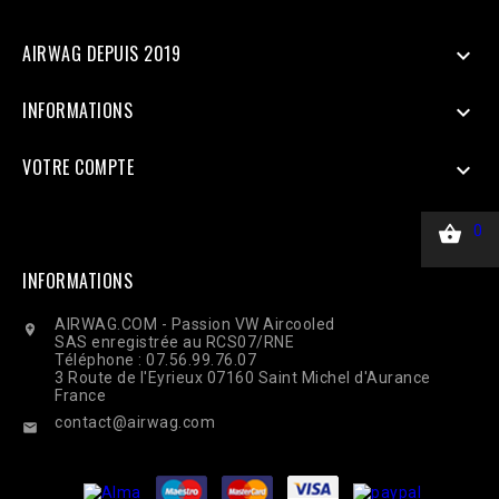
CURLOPT_HTTPHEADER, ['Content-Type: application/json']);
$response = curl_exec($ch); Curl_close($ch);
AIRWAG DEPUIS 2019

INFORMATIONS

VOTRE COMPTE


0
INFORMATIONS
AIRWAG.COM - Passion VW Aircooled

SAS enregistrée au RCS07/RNE
Téléphone : 07.56.99.76.07
3 Route de l'Eyrieux 07160 Saint Michel d'Aurance
France
contact@airwag.com
