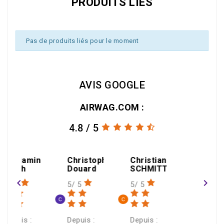
PRODUITS LIÉS
Pas de produits liés pour le moment
AVIS GOOGLE
AIRWAG.COM :
4.8 / 5
jamin
Christophe
Christian
h
Douard
SCHMITT
navigate_before
navigate_next
5/ 5
5/ 5
s :
Depuis :
Depuis :