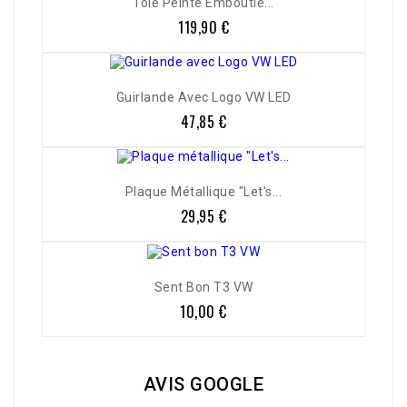
Tôle Peinte Emboutie...
119,90 €
Prix
Guirlande Avec Logo VW LED
47,85 €
Prix
Plaque Métallique "Let's...
29,95 €
Prix
Sent Bon T3 VW
10,00 €
Prix
AVIS GOOGLE