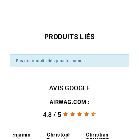
Référence
00419
PRODUITS LIÉS
Pas de produits liés pour le moment
AVIS GOOGLE
AIRWAG.COM :
4.8 / 5
amin
Christophe
Christian