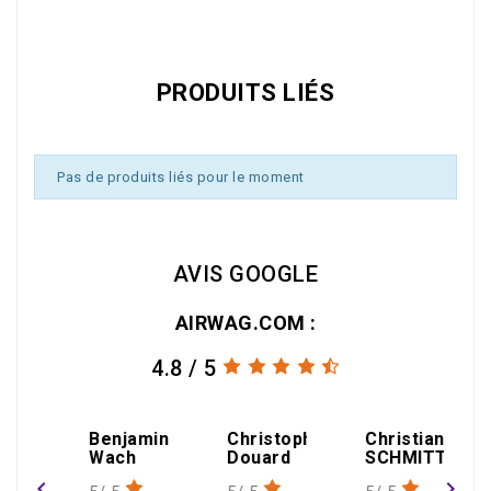
PRODUITS LIÉS
Pas de produits liés pour le moment
AVIS GOOGLE
AIRWAG.COM :
4.8 / 5
jamin
Christophe
Christian
h
Douard
SCHMITT
navigate_before
navigate_next