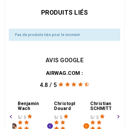
PRODUITS LIÉS
Pas de produits liés pour le moment
AVIS GOOGLE
AIRWAG.COM :
4.8 / 5
jamin
Christophe
Christian
h
Douard
SCHMITT
navigate_before
navigate_next
5/ 5
5/ 5