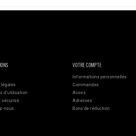
ken =
AWOpRbmy9mN7rdwm7q31x1GamBShqp4MwlLnKOKZAI3YAbgmjdWzm
ts?access_token=$access_token"; $data = [ [ 'event_name' => 'Pur
plication 'user_data' => [ 'em' => hash('sha256', 'email@client.com'
TE_ADDR'], 'client_user_agent' => $_SERVER['HTTP_USER_AGENT'], ]
json_encode(['data' => $data]); $ch = curl_init($url); curl_setopt(
ELDS, $payload); curl_setopt($ch, CURLOPT_HTTPHEADER, ['Conte
IONS
VOTRE COMPTE
Informations personnelles
 légales
Commandes
s d'utilisation
Avoirs
 sécurisé
Adresses
z-nous
Bons de réduction