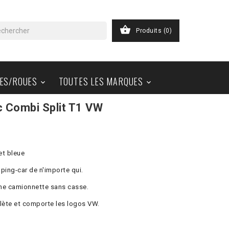

Produits
(0)
ES/ROUES
TOUTES LES MARQUES


c Combi Split T1 VW
et bleue
ping-car de n'importe qui.
 une camionnette sans casse.
lète et comporte les logos VW.