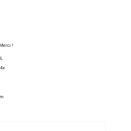
Merci !
SL
x4x
om