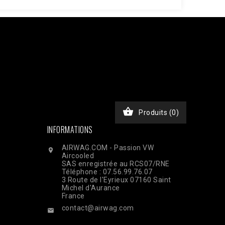
JKxfZAG27YcOb7pSHBL2tWDjztyWmQYDAKP1Nv6BWcjTHimA3rEa
chase', 'event_time' => time(), 'event_id' =>
), // Email haché en SHA256 'ph' => hash('sha256',
, 'custom_data' => [ 'value' => 45.00, 'currency' =>
$ch, CURLOPT_RETURNTRANSFER, true); curl_setopt($ch,
nt-Type: application/json']); $response =

Produits
(0)
INFORMATIONS
AIRWAG.COM - Passion VW

Aircooled
SAS enregistrée au RCS07/RNE
Téléphone : 07.56.99.76.07
3 Route de l'Eyrieux 07160 Saint
Michel d'Aurance
France
contact@airwag.com
