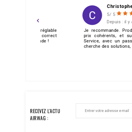
h
Christophe Douard
5/ 5
navigate_before
ans
Depuis : il y a 6 mois
e réglable
Je recommande. Produits de qualité,
ie correct
prix cohérents, et surtout un super
mande !
Service, avec un passionné qui vous
cherche des solutions, et qui...
ECRIRE UN AVIS >
RECEVEZ L'ACTU
AIRWAG :