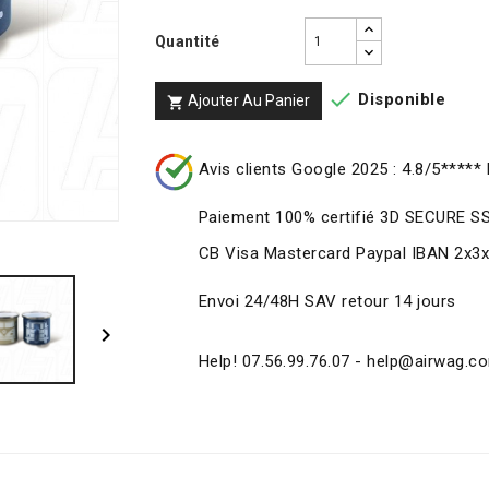
Quantité

Disponible
Ajouter Au Panier

Avis clients Google 2025 : 4.8/5***** 
Paiement 100% certifié 3D SECURE S
CB Visa Mastercard Paypal IBAN 2x3
Envoi 24/48H SAV retour 14 jours

Help! 07.56.99.76.07 - help@airwag.c