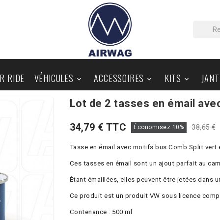
IR RIDE
VÉHICULES
ACCESSOIRES
KITS
JANT



Lot de 2 tasses en émail ave
PIÈCES AU DÉTAIL
BLOG
34,79 € TTC
38,65 €
Économisez 10%
Tasse en émail avec motifs bus Comb Split vert 
Ces tasses en émail sont un ajout parfait au cam
Étant émaillées, elles peuvent être jetées dans
Ce produit est un produit VW sous licence comp
Contenance : 500 ml