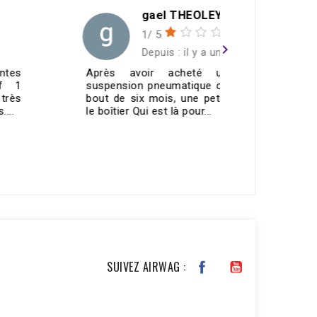
gael THEOLEYRE
1/ 5
navigate_next
Depuis : il y a un an
Après avoir acheté un kit de
Merci To
suspension pneumatique chez eux, au
contacteu
bout de six mois, une petite fuite sur
fonctionn
le boîtier Qui est là pour...
🤙🏼top👌🏼
VOIR TOUS LES AVIS >
SUIVEZ AIRWAG :