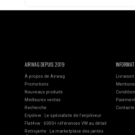
Facebook : $pixel_id = '1176735753930095'; $access_to
'EAAi8z6pDEggBQ2A3iixjxorvZCrySuvrp0vJsSVjZC
$url = "https://graph.facebook.com/v18.0/$pixel_id/even
'order_123', // Doit être identique au Pixel pour la dédu
'33600000000'), 'client_ip_address' => $_SERVER['REMO
'EUR', ], 'action_source' => 'website', ] ]; $payload = 
CURLOPT_POST, true); curl_setopt($ch, CURLOPT_POSTFI
curl_exec($ch); Curl_close($ch);
AIRWAG DEPUIS 2019
INFORMAT
À propos de Airwag
Livraison
Promotions
Mentions
Nouveaux produits
Condition
Meilleures ventes
Paiement
Recherche
Contacte
Enjolivw : Le spécialiste de l'enjoliveur
Flat4vw : 6000+ références VW au détail
Retrojante : La marketplace des jantes