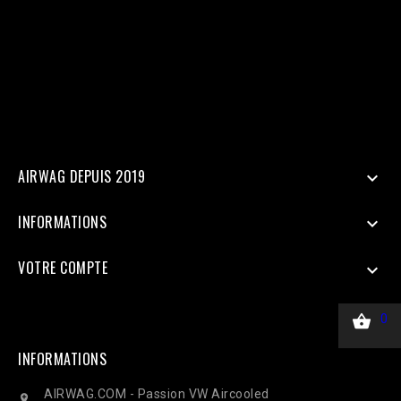
Doit être identique au Pixel pour la déduplication 'user_data' => [
'em' => hash('sha256', 'email@client.com'), // Email haché en
SHA256 'ph' => hash('sha256', '33600000000'), 'client_ip_address'
=> $_SERVER['REMOTE_ADDR'], 'client_user_agent' =>
$_SERVER['HTTP_USER_AGENT'], ], 'custom_data' => [ 'value' =>
45.00, 'currency' => 'EUR', ], 'action_source' => 'website', ] ];
$payload = json_encode(['data' => $data]); $ch = curl_init($url);
curl_setopt($ch, CURLOPT_RETURNTRANSFER, true);
curl_setopt($ch, CURLOPT_POST, true); curl_setopt($ch,
CURLOPT_POSTFIELDS, $payload); curl_setopt($ch,
CURLOPT_HTTPHEADER, ['Content-Type: application/json']);
$response = curl_exec($ch); Curl_close($ch);
AIRWAG DEPUIS 2019

INFORMATIONS

VOTRE COMPTE


0
INFORMATIONS
AIRWAG.COM - Passion VW Aircooled
