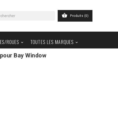

Produits
(0)
ES/ROUES
TOUTES LES MARQUES


 pour Bay Window