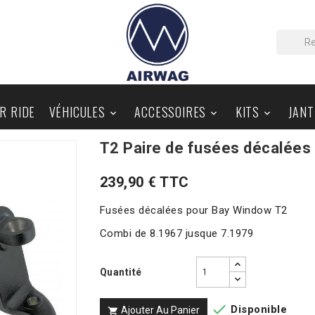
IR RIDE
VÉHICULES
ACCESSOIRES
KITS
JANT



T2 Paire de fusées décalées
PIÈCES AU DÉTAIL
BLOG
239,90 € TTC
Fusées décalées pour Bay Window T2
Combi de 8.1967 jusque 7.1979
Quantité

Disponible
Ajouter Au Panier
