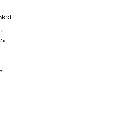
Merci !
SL
x4x
om