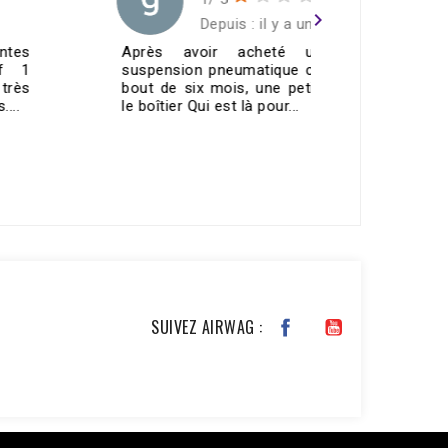
navigate_next
Depuis : il y a un an
Après avoir acheté un kit de
Merci To
suspension pneumatique chez eux, au
contacteu
bout de six mois, une petite fuite sur
fonctionn
le boîtier Qui est là pour...
🤙🏼top👌🏼
VOIR TOUS LES AVIS >
SUIVEZ AIRWAG :