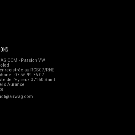
ken =
AWOpRbmy9mN7rdwm7q31x1GamBShqp4MwlLnKOKZAI3YAbgmjdWzm
ts?access_token=$access_token"; $data = [ [ 'event_name' => 'Pur
plication 'user_data' => [ 'em' => hash('sha256', 'email@client.com'
TE_ADDR'], 'client_user_agent' => $_SERVER['HTTP_USER_AGENT'], ]
json_encode(['data' => $data]); $ch = curl_init($url); curl_setopt(
ELDS, $payload); curl_setopt($ch, CURLOPT_HTTPHEADER, ['Conte
IONS
AG.COM - Passion VW
ooled
enregistrée au RCS07/RNE
phone : 07.56.99.76.07
te de l'Eyrieux 07160 Saint
el d'Aurance
ce
act@airwag.com