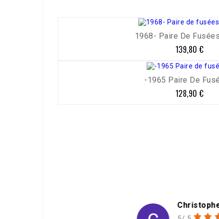
1968- Paire De Fusées 
139,80 €
Prix
-1965 Paire De Fusé
128,90 €
Prix
h
Christophe Douard
5/ 5