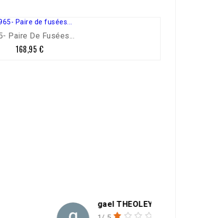
- Paire De Fusées...
168,95 €
Prix
gael THEOLEYRE
1/ 5