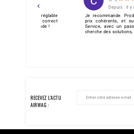
navigate_before
ans
Depuis : il y a 6 mois
e réglable
Je recommande. Produits de qualité,
ie correct
prix cohérents, et surtout un super
mande !
Service, avec un passionné qui vous
cherche des solutions, et qui...
ECRIRE UN AVIS >
RECEVEZ L'ACTU
AIRWAG :