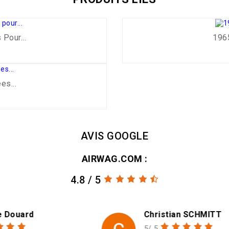
Pour...
1965
es...
AVIS GOOGLE
AIRWAG.COM :
4.8 / 5
Christian SCHMITT
5/ 5