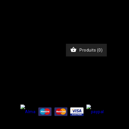
JKxfZAG27YcOb7pSHBL2tWDjztyWmQYDAKP1Nv6BWcjTHimA3rEa
chase', 'event_time' => time(), 'event_id' =>
), // Email haché en SHA256 'ph' => hash('sha256',
, 'custom_data' => [ 'value' => 45.00, 'currency' =>
$ch, CURLOPT_RETURNTRANSFER, true); curl_setopt($ch,
nt-Type: application/json']); $response =

Produits
(0)