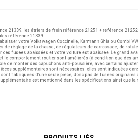
ence 21339, les étriers de frein référence 21251 + référence 21252
tules référence 21339
d'abaisser votre Volkswagen Coccinelle, Karmann Ghia ou Combi VW
es de réglage de la chasse, de régulateurs de carrossage, de rotule
 ces fusées abaissées et votre voiture est abaissée. Le grand av
e et le comportement routier sont améliorés (à condition que des 
sible de monter des capuchons anti-poussière, avec certains ajuste
ièces supplémentaires sont nécessaires, elles sont indiquées dans 
 sont fabriquées d'une seule pièce, donc pas de fusées originales 
 supplémentaire est mentionné dans les spécifications ainsi que la 
PRODUITS LIÉS