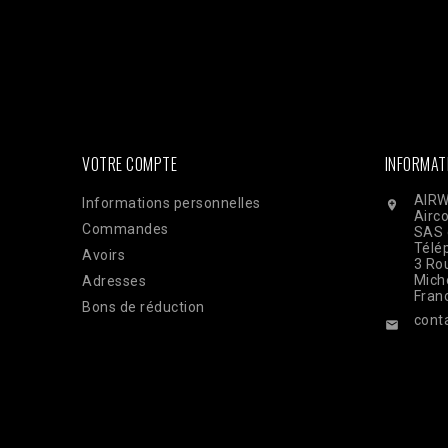
Facebook : $pixel_id = '1176735753930095'; $access_to
'EAAi8z6pDEggBQ2A3iixjxorvZCrySuvrp0vJsSVjZC
$url = "https://graph.facebook.com/v18.0/$pixel_id/even
'order_123', // Doit être identique au Pixel pour la dédu
'33600000000'), 'client_ip_address' => $_SERVER['REMO
'EUR', ], 'action_source' => 'website', ] ]; $payload = 
CURLOPT_POST, true); curl_setopt($ch, CURLOPT_POSTFI
curl_exec($ch); Curl_close($ch);
VOTRE COMPTE
INFORMAT
AIRW
Informations personnelles

Airc
Commandes
SAS 
Télé
Avoirs
3 Rou
Mich
Adresses
Fran
Bons de réduction
cont
