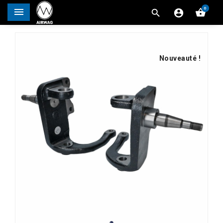
0




Nouveauté !