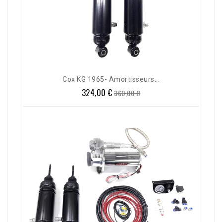
Cox KG 1965- Amortisseurs...
324,00 €
Prix
Prix
360,00 €
de
base