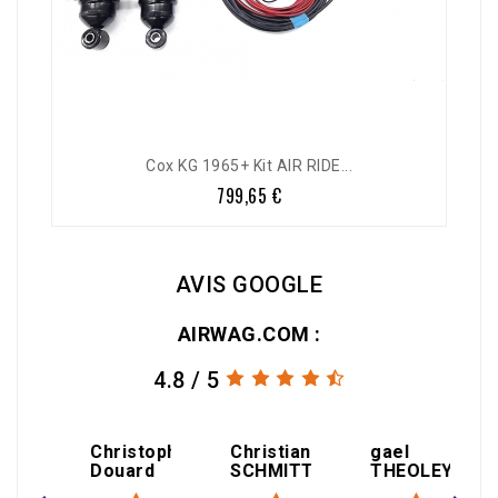
Cox KG 1965+ Kit AIR RIDE...
799,65 €
Prix
AVIS GOOGLE
AIRWAG.COM :
4.8 / 5
amin
Christophe
Christian
gael
Douard
SCHMITT
THEOLEYRE