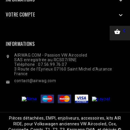

VOTRE COMPTE


0
INFORMATIONS
AIRWAG.COM - Passion VW Aircooled

SAS enregistrée au RCS07/RNE
Téléphone : 07.56.99.76.07
3 Route de l'Eyrieux 07160 Saint Michel d'Aurance
France
contact@airwag.com

Pièces détachées, EMPI, enjoliveurs, accessoires, kits AIR
RIDE, pour Volkswagen anciennes VW Aircooled, Cox,
Coccinelle, Combi, T1, T2, T3, Karmann GHIA, et dérivés ©