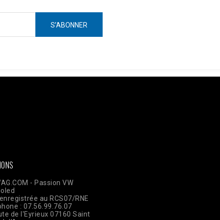
ken =
AWOpRbmy9mN7rdwm7q31x1GamBShqp4MwlLnKOKZAI3YAbgmjdWzm
ts?access_token=$access_token"; $data = [ [ 'event_name' => 'Pur
plication 'user_data' => [ 'em' => hash('sha256', 'email@client.com'
TE_ADDR'], 'client_user_agent' => $_SERVER['HTTP_USER_AGENT'], ]
json_encode(['data' => $data]); $ch = curl_init($url); curl_setopt(
ELDS, $payload); curl_setopt($ch, CURLOPT_HTTPHEADER, ['Conte
IONS
AG.COM - Passion VW
ooled
enregistrée au RCS07/RNE
phone : 07.56.99.76.07
te de l'Eyrieux 07160 Saint