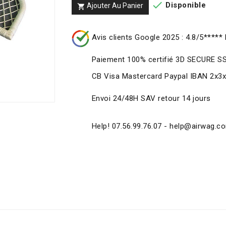

Disponible
Ajouter Au Panier

Avis clients Google 2025 : 4.8/5***** 
Paiement 100% certifié 3D SECURE S
CB Visa Mastercard Paypal IBAN 2x3
Envoi 24/48H SAV retour 14 jours
Help! 07.56.99.76.07 - help@airwag.c