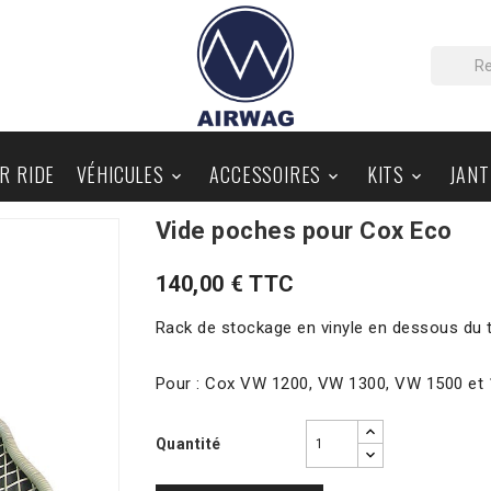
IR RIDE
VÉHICULES
ACCESSOIRES
KITS
JANT



Vide poches pour Cox Eco
PIÈCES AU DÉTAIL
BLOG
140,00 € TTC
Rack de stockage en vinyle en dessous du
Pour : Cox VW 1200, VW 1300, VW 1500 et 
Quantité