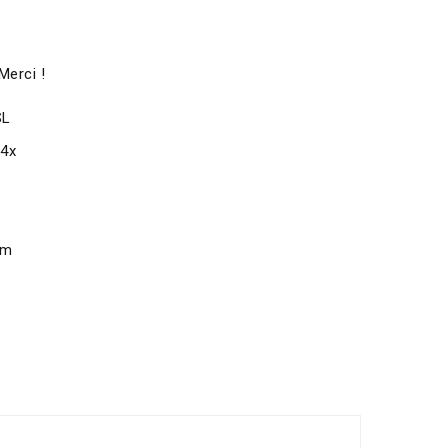
Merci !
SL
x4x
om