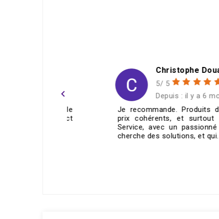
h
Christophe Douard
5/ 5
navigate_before
ans
Depuis : il y a 6 mois
e réglable
Je recommande. Produits de qualité,
ie correct
prix cohérents, et surtout un super
mande !
Service, avec un passionné qui vous
cherche des solutions, et qui...
ECRIRE UN AVIS >