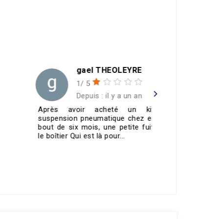
gael THEOLEYRE
1/ 5
navigate_next
Depuis : il y a un an
Après avoir acheté un kit de
Merci To
suspension pneumatique chez eux, au
contacteu
bout de six mois, une petite fuite sur
fonctionn
le boîtier Qui est là pour...
🤙🏼top👌🏼
VOIR TOUS LES AVIS >