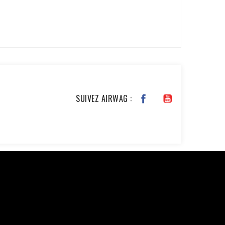
VOIR TOUS LES AVIS >
SUIVEZ AIRWAG :
JKxfZAG27YcOb7pSHBL2tWDjztyWmQYDAKP1Nv6BWcjTHimA3rEa
chase', 'event_time' => time(), 'event_id' =>
), // Email haché en SHA256 'ph' => hash('sha256',
, 'custom_data' => [ 'value' => 45.00, 'currency' =>
$ch, CURLOPT_RETURNTRANSFER, true); curl_setopt($ch,
nt-Type: application/json']); $response =