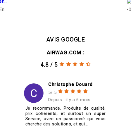
n...
-0
AVIS GOOGLE
AIRWAG.COM :
4.8 / 5
Douard
Christian SCHMITT
5/ 5
 6 mois
Depuis : il y a 6 mois
s de qualité,
J'ai commandé quatre jant
tout un super
185/60/14 pour ma VW Golf
onné qui vous
cabriolet de 1987. Je les ai reçues tr
qui...
rapidement et super bien emballées...