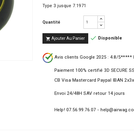
Type 3 jusque 7.1971
Quantité

Disponible
Ajouter Au Panier

Avis clients Google 2025 : 4.8/5***** 
Paiement 100% certifié 3D SECURE S
CB Visa Mastercard Paypal IBAN 2x3
Envoi 24/48H SAV retour 14 jours
Help! 07.56.99.76.07 - help@airwag.c