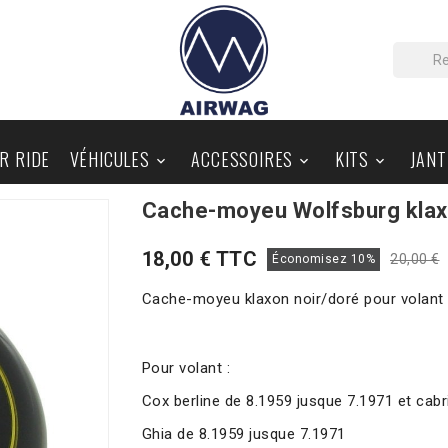
IR RIDE
VÉHICULES
ACCESSOIRES
KITS
JANT



Cache-moyeu Wolfsburg klaxo
PIÈCES AU DÉTAIL
BLOG
18,00 € TTC
20,00 €
Économisez 10%
Cache-moyeu klaxon noir/doré pour volant
Pour volant :
Cox berline de 8.1959 jusque 7.1971 et cabr
Ghia de 8.1959 jusque 7.1971