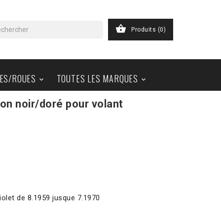

Produits
(0)
ES/ROUES
TOUTES LES MARQUES


n noir/doré pour volant
iolet de 8.1959 jusque 7.1970