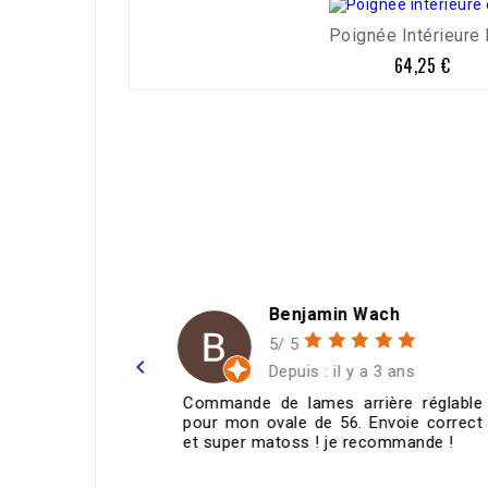
Poignée Intérieure E
64,25 €
Prix
njamin Wach
Christophe 
 5
5/ 5
navigate_before
uis : il y a 3 ans
Depuis : il y a
lames arrière réglable
Je recommande. Produit
le de 56. Envoie correct
prix cohérents, et sur
ss ! je recommande !
Service, avec un passi
cherche des solutions, et 