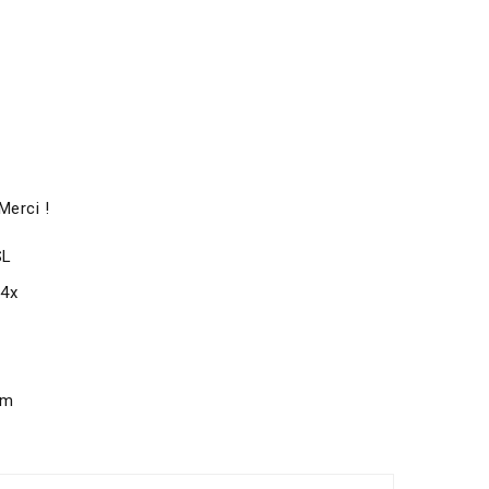
Merci !
SL
x4x
om