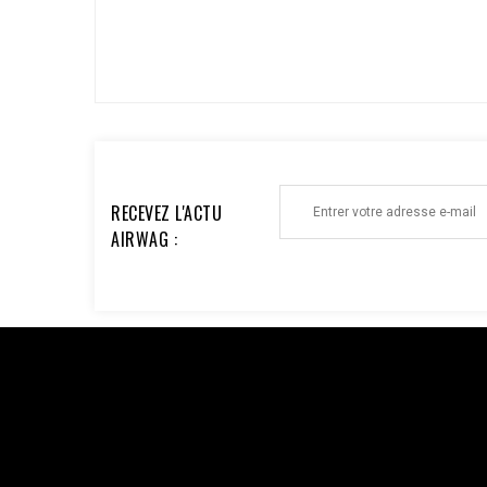
ECRIRE UN AVIS >
RECEVEZ L'ACTU
AIRWAG :
Facebook : $pixel_id = '1176735753930095'; $access_to
'EAAi8z6pDEggBQ2A3iixjxorvZCrySuvrp0vJsSVjZC
$url = "https://graph.facebook.com/v18.0/$pixel_id/even
'order_123', // Doit être identique au Pixel pour la dédu
'33600000000'), 'client_ip_address' => $_SERVER['REMO
'EUR', ], 'action_source' => 'website', ] ]; $payload = 
CURLOPT_POST, true); curl_setopt($ch, CURLOPT_POSTFI