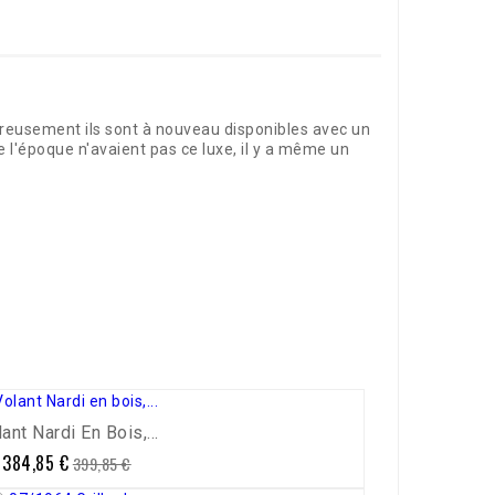
reusement ils sont à nouveau disponibles avec un
e l'époque n'avaient pas ce luxe, il y a même un
ant Nardi En Bois,...
384,85 €
Prix
Prix
399,85 €
de