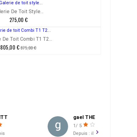
erie De Toit Style...
275,00 €
Prix
e De Toit Combi T1 T2...
805,00 €
Prix
Prix
875,00 €
de
base
gael THEOLEYRE
1/ 5
navigate_next
Depuis : il y a un an