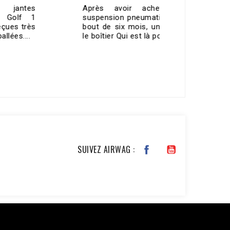
Après avoir acheté un kit de
Merci To
suspension pneumatique chez eux, au
contacteu
bout de six mois, une petite fuite sur
fonctionn
le boîtier Qui est là pour...
🤙🏼top👌🏼
VOIR TOUS LES AVIS >
SUIVEZ AIRWAG :