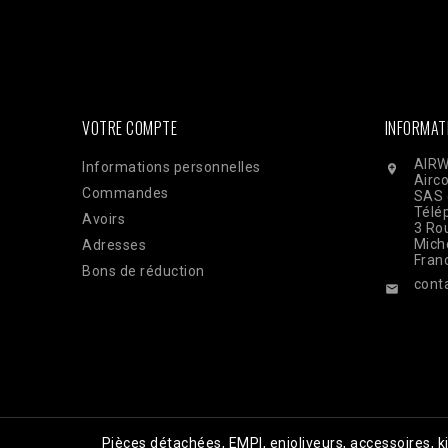
'EAAi8z6pDEggBQ2A3iixjxorvZCrySuvrp0vJsSVjZC
$url = "https://graph.facebook.com/v18.0/$pixel_id/even
'order_123', // Doit être identique au Pixel pour la dédu
'33600000000'), 'client_ip_address' => $_SERVER['REMO
'EUR', ], 'action_source' => 'website', ] ]; $payload = 
CURLOPT_POST, true); curl_setopt($ch, CURLOPT_POSTFI
curl_exec($ch); Curl_close($ch);
VOTRE COMPTE
INFORMAT
AIRW
Informations personnelles

Airc
Commandes
SAS 
Télé
Avoirs
3 Rou
Mich
Adresses
Fran
Bons de réduction
cont

Pièces détachées, EMPI, enjoliveurs, accessoires, 