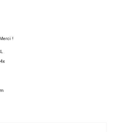
Merci !
SL
x4x
om