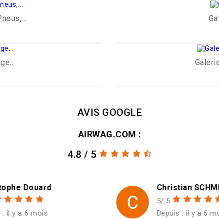
eus,...
Gal
ge...
Galeri
-8%
AVIS GOOGLE
AIRWAG.COM :
4.8 / 5
Christian SCHMITT
5/ 5
Depuis : il y a 6 mois