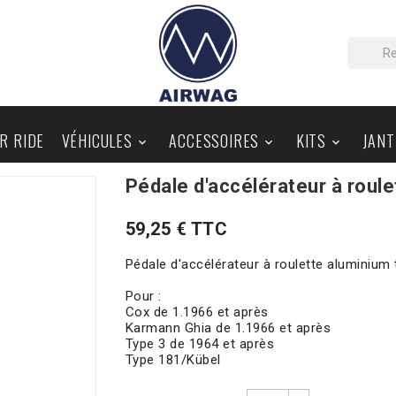
IR RIDE
VÉHICULES
ACCESSOIRES
KITS
JANT



Pédale d'accélérateur à roule
PIÈCES AU DÉTAIL
BLOG
59,25 € TTC
Pédale d'accélérateur à roulette aluminium 
Pour :
Cox de 1.1966 et après
Karmann Ghia de 1.1966 et après
Type 3 de 1964 et après
Type 181/Kübel