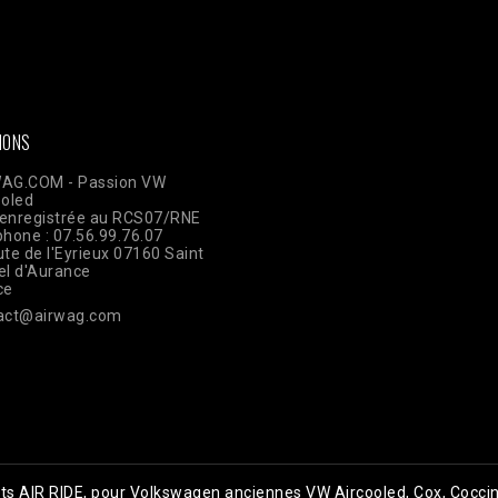
AWOpRbmy9mN7rdwm7q31x1GamBShqp4MwlLnKOKZAI3YAbgmjdWzm
ts?access_token=$access_token"; $data = [ [ 'event_name' => 'Pur
plication 'user_data' => [ 'em' => hash('sha256', 'email@client.com'
TE_ADDR'], 'client_user_agent' => $_SERVER['HTTP_USER_AGENT'], ]
json_encode(['data' => $data]); $ch = curl_init($url); curl_setopt(
ELDS, $payload); curl_setopt($ch, CURLOPT_HTTPHEADER, ['Conte
IONS
AG.COM - Passion VW
ooled
enregistrée au RCS07/RNE
phone : 07.56.99.76.07
te de l'Eyrieux 07160 Saint
el d'Aurance
ce
act@airwag.com
kits AIR RIDE, pour Volkswagen anciennes VW Aircooled, Cox, Coccin