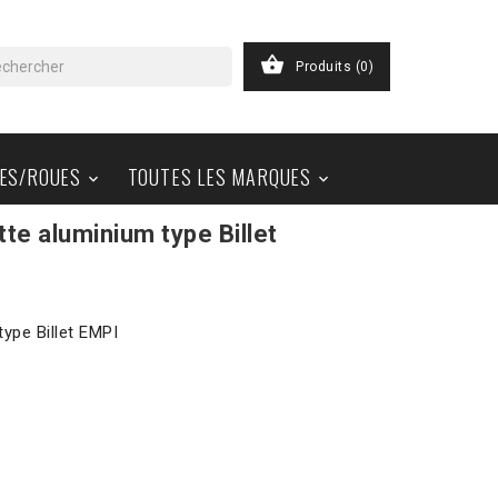

Produits
(0)
ES/ROUES
TOUTES LES MARQUES


tte aluminium type Billet
type Billet EMPI