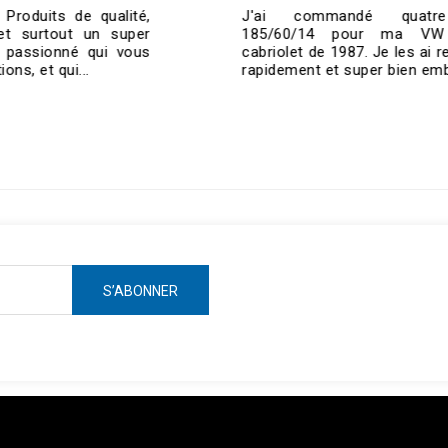
J'ai commandé quatre jantes
185/60/14 pour ma VW Golf 1
cabriolet de 1987. Je les ai reçues très
rapidement et super bien emballées....
ken =