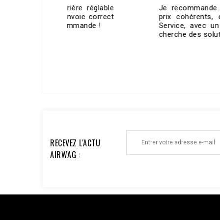
e réglable
Je recommande. Produits de qualité,
ie correct
prix cohérents, et surtout un super
mande !
Service, avec un passionné qui vous
cherche des solutions, et qui...
ECRIRE UN AVIS >
RECEVEZ L'ACTU
AIRWAG :
Facebook : $pixel_id = '1176735753930095'; $access_to