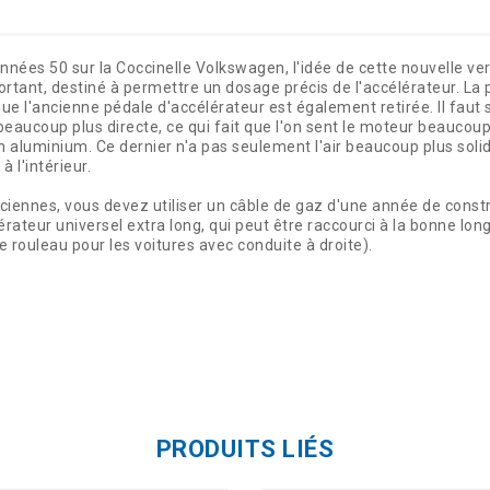
nées 50 sur la Coccinelle Volkswagen, l'idée de cette nouvelle vers
rtant, destiné à permettre un dosage précis de l'accélérateur. La 
que l'ancienne pédale d'accélérateur est également retirée. Il faut 
beaucoup plus directe, ce qui fait que l'on sent le moteur beaucoup
n aluminium. Ce dernier n'a pas seulement l'air beaucoup plus solide,
 l'intérieur.
nciennes, vous devez utiliser un câble de gaz d'une année de const
érateur universel extra long, qui peut être raccourci à la bonne lon
le rouleau pour les voitures avec conduite à droite).
PRODUITS LIÉS