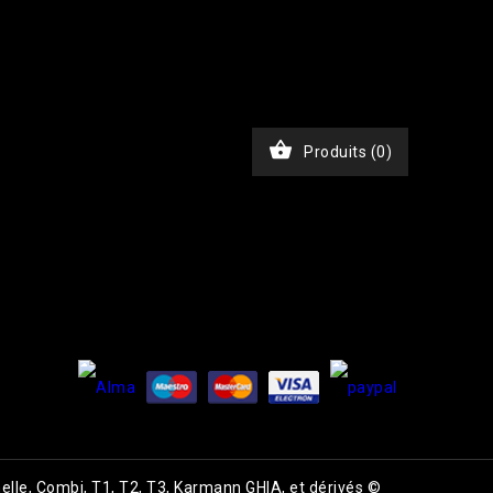
JKxfZAG27YcOb7pSHBL2tWDjztyWmQYDAKP1Nv6BWcjTHimA3rEa
chase', 'event_time' => time(), 'event_id' =>
), // Email haché en SHA256 'ph' => hash('sha256',
, 'custom_data' => [ 'value' => 45.00, 'currency' =>
$ch, CURLOPT_RETURNTRANSFER, true); curl_setopt($ch,
nt-Type: application/json']); $response =

Produits
(0)
elle, Combi, T1, T2, T3, Karmann GHIA, et dérivés ©