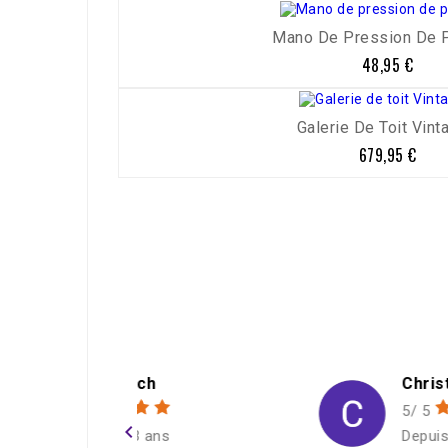
Mano De Pression De Pn
48,95 €
Prix
Galerie De Toit Vinta
679,95 €
Prix
h
Christophe Douard
5/ 5
navigate_before
ans
Depuis : il y a 6 mois