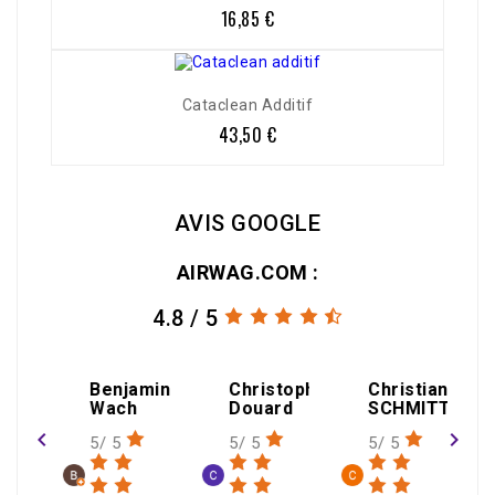
16,85 €
Prix
Cataclean Additif
43,50 €
Prix
AVIS GOOGLE
AIRWAG.COM :
4.8 / 5
Benjamin
Christophe
Christian
Wach
Douard
SCHMITT
navigate_before
navigate_next
5/ 5
5/ 5
5/ 5