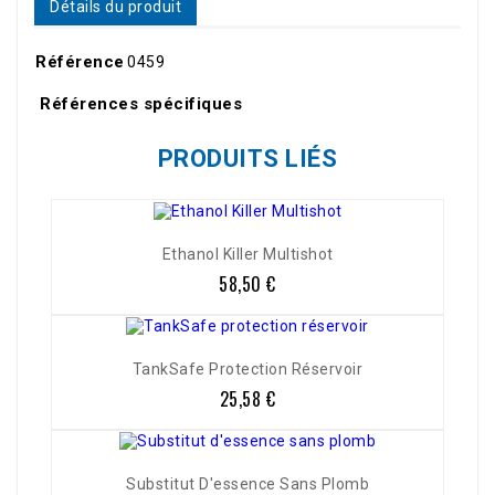
Détails du produit
Référence
0459
Références spécifiques
PRODUITS LIÉS
Ethanol Killer Multishot
58,50 €
Prix
TankSafe Protection Réservoir
25,58 €
Prix
Substitut D'essence Sans Plomb