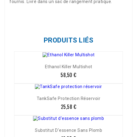
fournis. Livré dans un sac de rangement pratique.
Référence
0459-200
PRODUITS LIÉS
Ethanol Killer Multishot
58,50 €
Prix
TankSafe Protection Réservoir
25,58 €
Prix
Substitut D'essence Sans Plomb