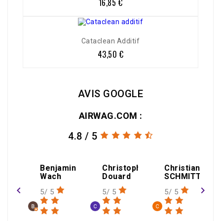
16,85 €
Prix
Cataclean Additif
43,50 €
Prix
AVIS GOOGLE
AIRWAG.COM :
4.8 / 5
jamin
Christophe
Christian
h
Douard
SCHMITT
navigate_before
navigate_next
5/ 5
5/ 5