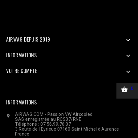
45.00, 'currency' => 'EUR', ], 'action_source' => 'website', ] ];
$payload = json_encode(['data' => $data]); $ch = curl_init($url);
curl_setopt($ch, CURLOPT_RETURNTRANSFER, true);
curl_setopt($ch, CURLOPT_POST, true); curl_setopt($ch,
CURLOPT_POSTFIELDS, $payload); curl_setopt($ch,
CURLOPT_HTTPHEADER, ['Content-Type: application/json']);
$response = curl_exec($ch); Curl_close($ch);
AIRWAG DEPUIS 2019

INFORMATIONS

VOTRE COMPTE


0
INFORMATIONS
AIRWAG.COM - Passion VW Aircooled

SAS enregistrée au RCS07/RNE
Téléphone : 07.56.99.76.07
3 Route de l'Eyrieux 07160 Saint Michel d'Aurance
France