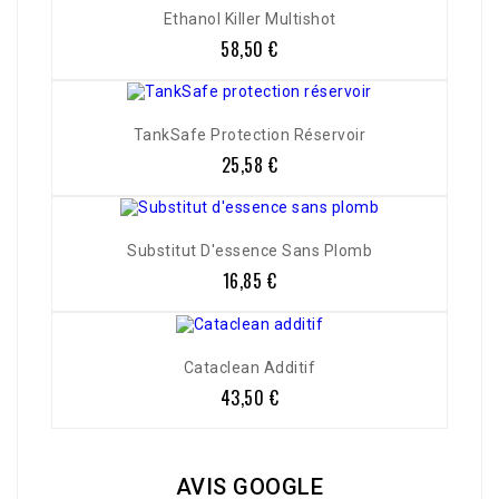
Ethanol Killer Multishot
58,50 €
Prix
TankSafe Protection Réservoir
25,58 €
Prix
Substitut D'essence Sans Plomb
16,85 €
Prix
Cataclean Additif
43,50 €
Prix
AVIS GOOGLE