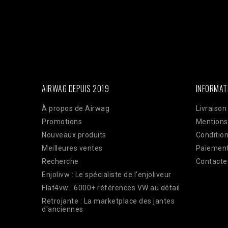
Facebook : $pixel_id = '1176735753930095'; $access_to
'EAAi8z6pDEggBQ2A3iixjxorvZCrySuvrp0vJsSVjZC
$url = "https://graph.facebook.com/v18.0/$pixel_id/even
'order_123', // Doit être identique au Pixel pour la dédu
'33600000000'), 'client_ip_address' => $_SERVER['REMO
'EUR', ], 'action_source' => 'website', ] ]; $payload = 
CURLOPT_POST, true); curl_setopt($ch, CURLOPT_POSTFI
curl_exec($ch); Curl_close($ch);
AIRWAG DEPUIS 2019
INFORMAT
À propos de Airwag
Livraison
Promotions
Mentions
Nouveaux produits
Condition
Meilleures ventes
Paiement
Recherche
Contacte
Enjolivw : Le spécialiste de l'enjoliveur
Flat4vw : 6000+ références VW au détail
Retrojante : La marketplace des jantes
d'anciennes