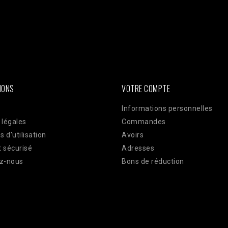
ken =
AWOpRbmy9mN7rdwm7q31x1GamBShqp4MwlLnKOKZAI3YAbgmjdWzm
ts?access_token=$access_token"; $data = [ [ 'event_name' => 'Pur
plication 'user_data' => [ 'em' => hash('sha256', 'email@client.com'
TE_ADDR'], 'client_user_agent' => $_SERVER['HTTP_USER_AGENT'], ]
json_encode(['data' => $data]); $ch = curl_init($url); curl_setopt(
ELDS, $payload); curl_setopt($ch, CURLOPT_HTTPHEADER, ['Conte
IONS
VOTRE COMPTE
Informations personnelles
 légales
Commandes
s d'utilisation
Avoirs
 sécurisé
Adresses
z-nous
Bons de réduction