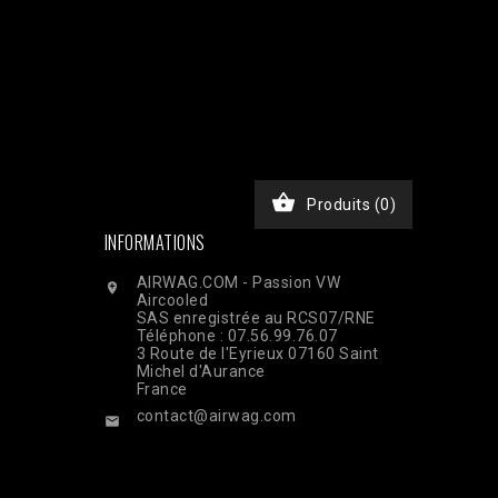
JKxfZAG27YcOb7pSHBL2tWDjztyWmQYDAKP1Nv6BWcjTHimA3rEa
chase', 'event_time' => time(), 'event_id' =>
), // Email haché en SHA256 'ph' => hash('sha256',
, 'custom_data' => [ 'value' => 45.00, 'currency' =>
$ch, CURLOPT_RETURNTRANSFER, true); curl_setopt($ch,
nt-Type: application/json']); $response =

Produits
(0)
INFORMATIONS
AIRWAG.COM - Passion VW

Aircooled
SAS enregistrée au RCS07/RNE
Téléphone : 07.56.99.76.07
3 Route de l'Eyrieux 07160 Saint
Michel d'Aurance
France
contact@airwag.com
