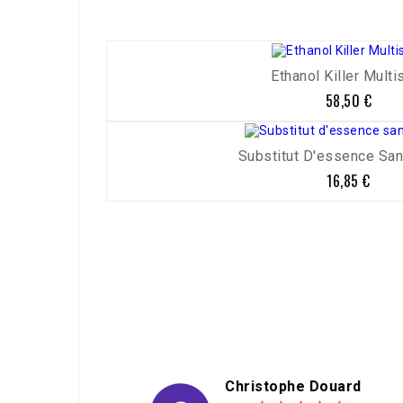
Ethanol Killer Multi
58,50 €
Prix
Substitut D'essence Sa
16,85 €
Prix
h
Christophe Douard