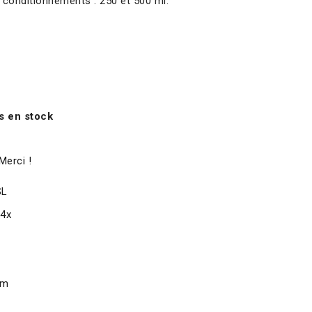
 conditionnements : 250 et 500 ml.
s en stock
Merci !
SL
x4x
om