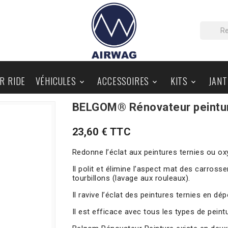
IR RIDE
VÉHICULES
ACCESSOIRES
KITS
JANT



BELGOM® Rénovateur peintu
PIÈCES AU DÉTAIL
BLOG
23,60 € TTC
Redonne l’éclat aux peintures ternies ou o
Il polit et élimine l’aspect mat des carrosse
tourbillons (lavage aux rouleaux).
Il ravive l’éclat des peintures ternies en dé
Il est efficace avec tous les types de peint