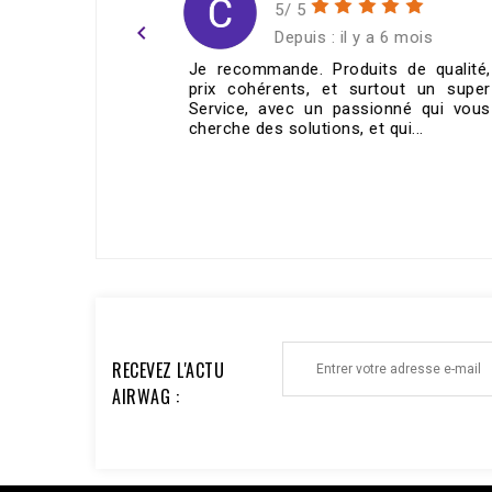
5/ 5
navigate_before
ans
Depuis : il y a 6 mois
e réglable
Je recommande. Produits de qualité,
ie correct
prix cohérents, et surtout un super
mande !
Service, avec un passionné qui vous
cherche des solutions, et qui...
ECRIRE UN AVIS >
RECEVEZ L'ACTU
AIRWAG :