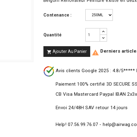
Belgom Rénovateur Peinture existe en deux
Contenance :
Quantité
Derniers article
Ajouter Au Panier


Avis clients Google 2025 : 4.8/5***** 
Paiement 100% certifié 3D SECURE S
CB Visa Mastercard Paypal IBAN 2x3
Envoi 24/48H SAV retour 14 jours
Help! 07.56.99.76.07 - help@airwag.c