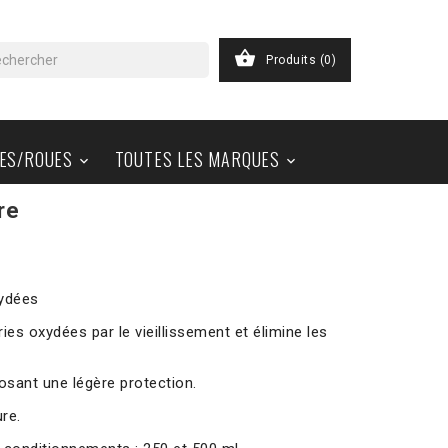

Produits
(0)
ES/ROUES
TOUTES LES MARQUES


re
xydées
ries oxydées par le vieillissement et élimine les
posant une légère protection.
ure.