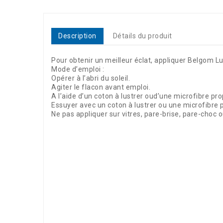
Description
Détails du produit
Pour obtenir un meilleur éclat, appliquer Belgom Lu
Mode d’emploi :
Opérer à l’abri du soleil.
Agiter le flacon avant emploi.
A l’aide d’un coton à lustrer oud’une microfibre pr
Essuyer avec un coton à lustrer ou une microfibre p
Ne pas appliquer sur vitres, pare-brise, pare-choc ou
Référence
U423120-250