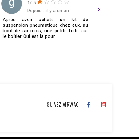
1/ 5
navigate_next
Depuis : il y a un an
Après avoir acheté un kit de
Merci To
suspension pneumatique chez eux, au
contacteu
bout de six mois, une petite fuite sur
fonctionn
le boîtier Qui est là pour...
🤙🏼top👌🏼
VOIR TOUS LES AVIS >
SUIVEZ AIRWAG :