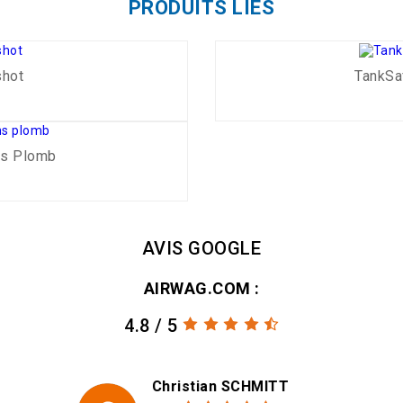
PRODUITS LIÉS
shot
TankSa
ns Plomb
AVIS GOOGLE
AIRWAG.COM :
4.8 / 5
Christian SCHMITT