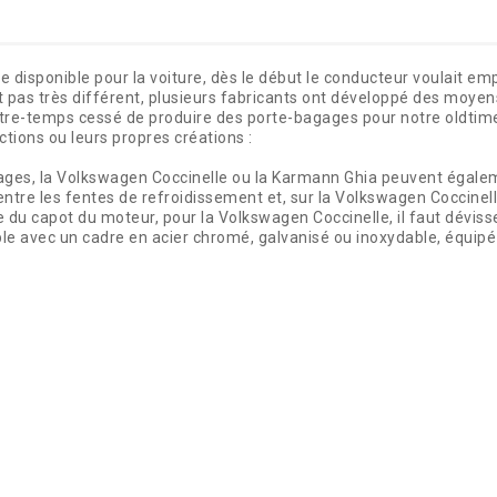
 disponible pour la voiture, dès le début le conducteur voulait empo
it pas très différent, plusieurs fabricants ont développé des moy
tre-temps cessé de produire des porte-bagages pour notre oldtime
tions ou leurs propres créations :
ages, la Volkswagen Coccinelle ou la Karmann Ghia peuvent égale
tre les fentes de refroidissement et, sur la Volkswagen Coccinell
re du capot du moteur, pour la Volkswagen Coccinelle, il faut dévisse
ible avec un cadre en acier chromé, galvanisé ou inoxydable, équipé