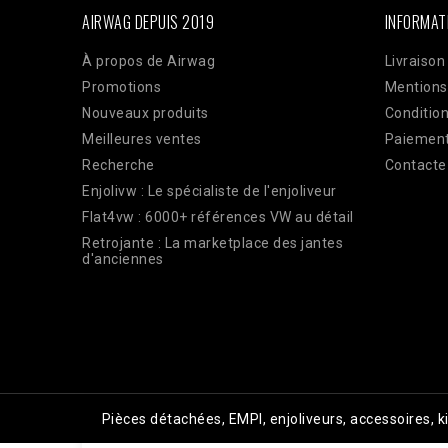
curl_exec($ch); Curl_close($ch);
AIRWAG DEPUIS 2019
INFORMAT
À propos de Airwag
Livraison
Promotions
Mentions
Nouveaux produits
Condition
Meilleures ventes
Paiement
Recherche
Contacte
Enjolivw : Le spécialiste de l'enjoliveur
Flat4vw : 6000+ références VW au détail
Retrojante : La marketplace des jantes
d'anciennes
Pièces détachées, EMPI, enjoliveurs, accessoires, 