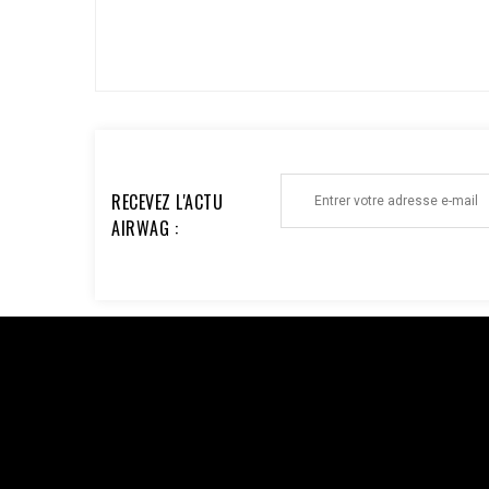
ECRIRE UN AVIS >
RECEVEZ L'ACTU
AIRWAG :
Facebook : $pixel_id = '1176735753930095'; $access_to
'EAAi8z6pDEggBQ2A3iixjxorvZCrySuvrp0vJsSVjZC
$url = "https://graph.facebook.com/v18.0/$pixel_id/even
'order_123', // Doit être identique au Pixel pour la dédu
'33600000000'), 'client_ip_address' => $_SERVER['REMO
'EUR', ], 'action_source' => 'website', ] ]; $payload = 
CURLOPT_POST, true); curl_setopt($ch, CURLOPT_POSTFI