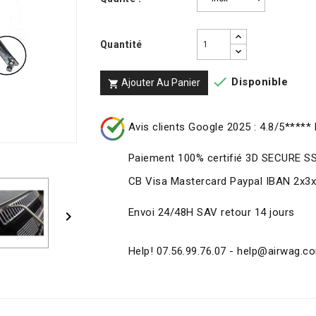
Quantité

Disponible
Ajouter Au Panier

Avis clients Google 2025 : 4.8/5***** 
Paiement 100% certifié 3D SECURE S
CB Visa Mastercard Paypal IBAN 2x3
Envoi 24/48H SAV retour 14 jours

Help! 07.56.99.76.07 - help@airwag.c