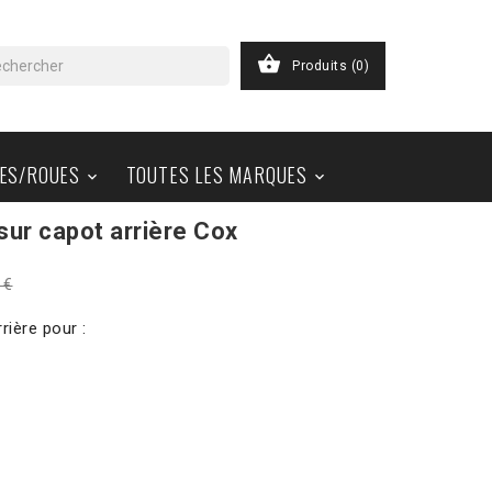

Produits
(0)
ES/ROUES
TOUTES LES MARQUES


ur capot arrière Cox
 €
rière pour :