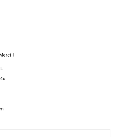
Merci !
SL
x4x
om