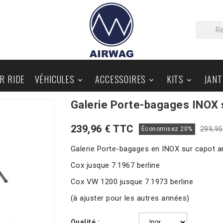
IR RIDE
VÉHICULES
ACCESSOIRES
KITS
JANT



Galerie Porte-bagages INOX s
PIÈCES AU DÉTAIL
BLOG
239,96 € TTC
299,95
Économisez 20%
Galerie Porte-bagages en INOX sur capot ar
Cox jusque 7.1967 berline
Cox VW 1200 jusque 7.1973 berline
(à ajuster pour les autres années)
Qualité :