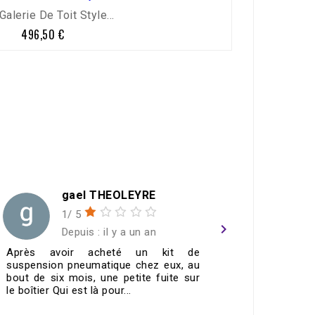
alerie De Toit Style...
496,50 €
Prix
gael THEOLEYRE
1/ 5
navigate_next
Depuis : il y a un an
Après avoir acheté un kit de
Merci To
suspension pneumatique chez eux, au
contacteu
bout de six mois, une petite fuite sur
fonctionn
le boîtier Qui est là pour...
🤙🏼top👌🏼