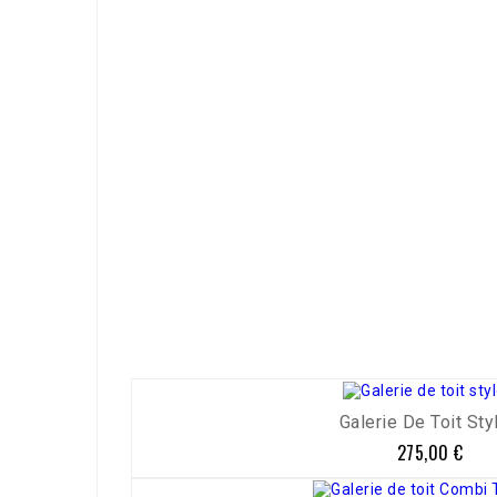
Référence
19310
Galerie De Toit Styl
275,00 €
Prix