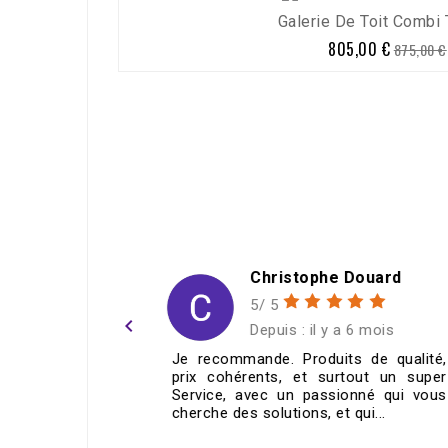
Galerie De Toit Combi T
-8%
805,00 €
Prix
Prix
875,00 €
de
base
h
Christophe Douard
5/ 5
navigate_before
ans
Depuis : il y a 6 mois
e réglable
Je recommande. Produits de qualité,
ie correct
prix cohérents, et surtout un super
mande !
Service, avec un passionné qui vous
cherche des solutions, et qui...