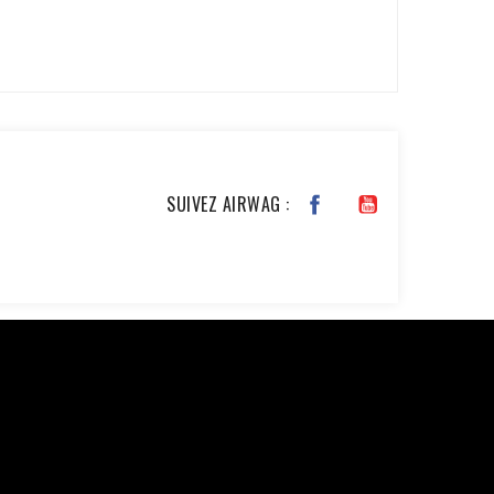
VOIR TOUS LES AVIS >
SUIVEZ AIRWAG :
JKxfZAG27YcOb7pSHBL2tWDjztyWmQYDAKP1Nv6BWcjTHimA3rEa
chase', 'event_time' => time(), 'event_id' =>
), // Email haché en SHA256 'ph' => hash('sha256',
, 'custom_data' => [ 'value' => 45.00, 'currency' =>
$ch, CURLOPT_RETURNTRANSFER, true); curl_setopt($ch,
nt-Type: application/json']); $response =