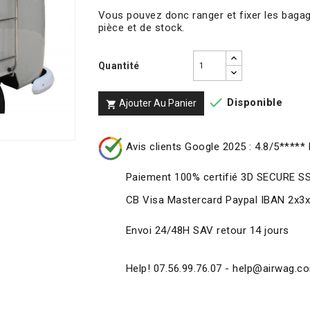
Vous pouvez donc ranger et fixer les bagag
pièce et de stock.
Quantité

Disponible
Ajouter Au Panier

Avis clients Google 2025 : 4.8/5***** 
Paiement 100% certifié 3D SECURE S
CB Visa Mastercard Paypal IBAN 2x3
Envoi 24/48H SAV retour 14 jours
Help! 07.56.99.76.07 - help@airwag.c