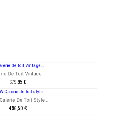
rie De Toit Vintage...
679,95 €
Prix
alerie De Toit Style...
496,50 €
Prix