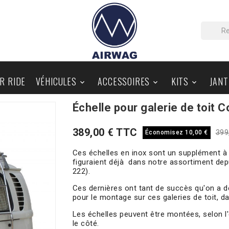
IR RIDE
VÉHICULES
ACCESSOIRES
KITS
JANT



Échelle pour galerie de toit 
PIÈCES AU DÉTAIL
BLOG
389,00 € TTC
399
Économisez 10,00 €
Ces échelles en inox sont un supplément à n
figuraient déjà dans notre assortiment de
222).
Ces dernières ont tant de succès qu'on a d
pour le montage sur ces galeries de toit, 
Les échelles peuvent être montées, selon l'e
le côté.