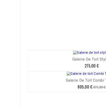
Référence
4870-230
Galerie De Toit Styl
275,00 €
Prix
Galerie De Toit Combi T
-8%
805,00 €
Prix
Prix
875,00 €
de
base