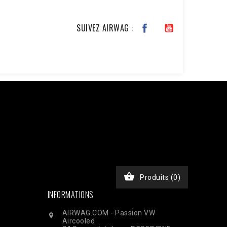
SUIVEZ AIRWAG :
JKxfZAG27YcOb7pSHBL2tWDjztyWmQYDAKP1Nv6BWcjTHimA3rEa
chase', 'event_time' => time(), 'event_id' =>
), // Email haché en SHA256 'ph' => hash('sha256',
, 'custom_data' => [ 'value' => 45.00, 'currency' =>
$ch, CURLOPT_RETURNTRANSFER, true); curl_setopt($ch,
nt-Type: application/json']); $response =

Produits
(0)
INFORMATIONS
AIRWAG.COM - Passion VW

Aircooled