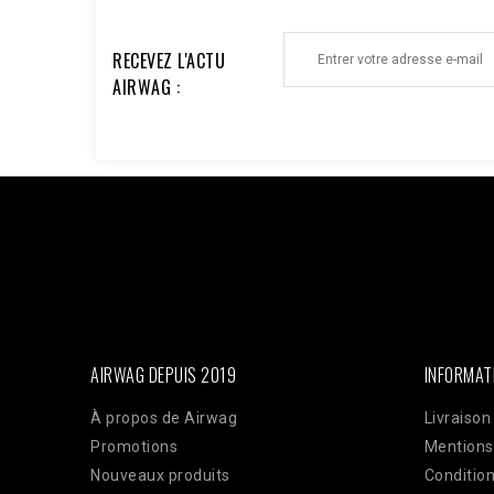
RECEVEZ L'ACTU
AIRWAG :
Facebook : $pixel_id = '1176735753930095'; $access_to
'EAAi8z6pDEggBQ2A3iixjxorvZCrySuvrp0vJsSVjZC
$url = "https://graph.facebook.com/v18.0/$pixel_id/even
'order_123', // Doit être identique au Pixel pour la dédu
'33600000000'), 'client_ip_address' => $_SERVER['REMO
'EUR', ], 'action_source' => 'website', ] ]; $payload = 
CURLOPT_POST, true); curl_setopt($ch, CURLOPT_POSTFI
curl_exec($ch); Curl_close($ch);
AIRWAG DEPUIS 2019
INFORMAT
À propos de Airwag
Livraison
Promotions
Mentions
Nouveaux produits
Condition