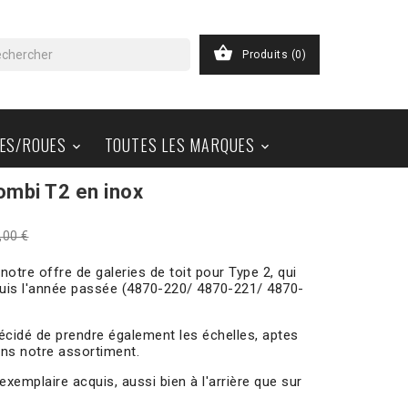

Produits
(0)
ES/ROUES
TOUTES LES MARQUES


Combi T2 en inox
,00 €
otre offre de galeries de toit pour Type 2, qui
puis l'année passée (4870-220/ 4870-221/ 4870-
écidé de prendre également les échelles, aptes
dans notre assortiment.
xemplaire acquis, aussi bien à l'arrière que sur