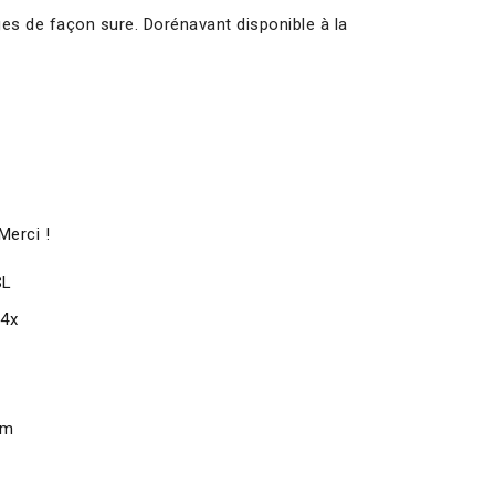
es de façon sure. Dorénavant disponible à la
Merci !
SL
x4x
om