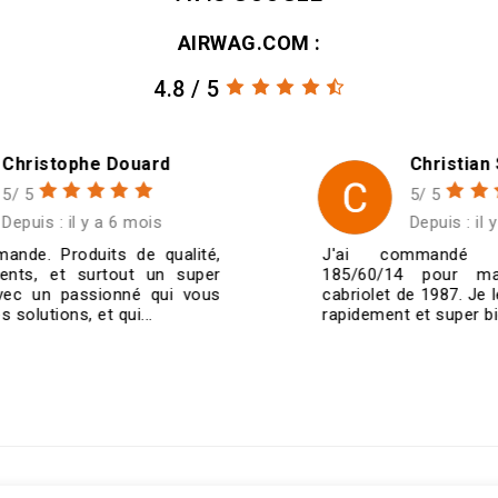
AIRWAG.COM :
4.8 / 5
Christian SCHMITT
5/ 5
Depuis : il y a 6 mois
J'ai commandé quatre jantes
185/60/14 pour ma VW Golf 1
cabriolet de 1987. Je les ai reçues très
rapidement et super bien emballées....