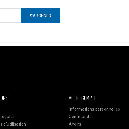
ken =
AWOpRbmy9mN7rdwm7q31x1GamBShqp4MwlLnKOKZAI3YAbgmjdWzm
ts?access_token=$access_token"; $data = [ [ 'event_name' => 'Pur
plication 'user_data' => [ 'em' => hash('sha256', 'email@client.com'
TE_ADDR'], 'client_user_agent' => $_SERVER['HTTP_USER_AGENT'], ]
json_encode(['data' => $data]); $ch = curl_init($url); curl_setopt(
ELDS, $payload); curl_setopt($ch, CURLOPT_HTTPHEADER, ['Conte
IONS
VOTRE COMPTE
Informations personnelles
 légales
Commandes
s d'utilisation
Avoirs