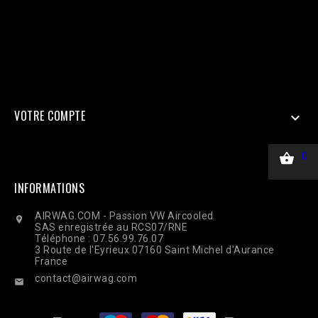
=> $_SERVER['REMOTE_ADDR'], 'client_user_agent' =>
$_SERVER['HTTP_USER_AGENT'], ], 'custom_data' => [ 'value' =>
45.00, 'currency' => 'EUR', ], 'action_source' => 'website', ] ];
$payload = json_encode(['data' => $data]); $ch = curl_init($url);
curl_setopt($ch, CURLOPT_RETURNTRANSFER, true);
curl_setopt($ch, CURLOPT_POST, true); curl_setopt($ch,
CURLOPT_POSTFIELDS, $payload); curl_setopt($ch,
CURLOPT_HTTPHEADER, ['Content-Type: application/json']);
$response = curl_exec($ch); Curl_close($ch);
VOTRE COMPTE


0
INFORMATIONS
AIRWAG.COM - Passion VW Aircooled

SAS enregistrée au RCS07/RNE
Téléphone : 07.56.99.76.07
3 Route de l'Eyrieux 07160 Saint Michel d'Aurance
France
contact@airwag.com
