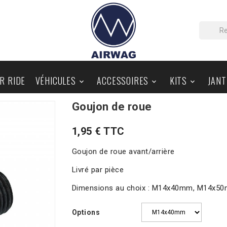
IR RIDE
VÉHICULES
ACCESSOIRES
KITS
JANT



Goujon de roue
PIÈCES AU DÉTAIL
BLOG
1,95 € TTC
Goujon de roue avant/arrière
Livré par pièce
Dimensions au choix : M14x40mm, M14x
Options