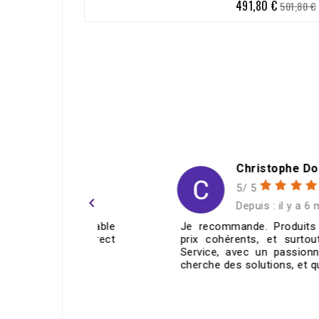
491,80 €
Prix
Prix
501,80 €
de
base
h
Christophe Douard
5/ 5
navigate_before
ans
Depuis : il y a 6 mois
e réglable
Je recommande. Produits de qualité,
ie correct
prix cohérents, et surtout un super
mande !
Service, avec un passionné qui vous
cherche des solutions, et qui...
ECRIRE UN AVIS >