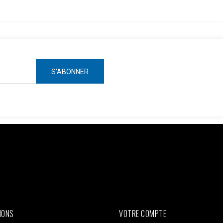
ken =
AWOpRbmy9mN7rdwm7q31x1GamBShqp4MwlLnKOKZAI3YAbgmjdWzm
ts?access_token=$access_token"; $data = [ [ 'event_name' => 'Pur
plication 'user_data' => [ 'em' => hash('sha256', 'email@client.com'
TE_ADDR'], 'client_user_agent' => $_SERVER['HTTP_USER_AGENT'], ]
json_encode(['data' => $data]); $ch = curl_init($url); curl_setopt(
ELDS, $payload); curl_setopt($ch, CURLOPT_HTTPHEADER, ['Conte
IONS
VOTRE COMPTE