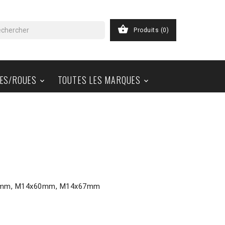

Produits
(0)
ES/ROUES
TOUTES LES MARQUES


50mm, M14x60mm, M14x67mm