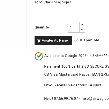
écrou/boulon/goujon
:
Quantité

Disponible
Ajouter Au Panier

Avis clients Google 2025 : 4.8/5***** 
Paiement 100% certifié 3D SECURE S
CB Visa Mastercard Paypal IBAN 2x3
Envoi 24/48H SAV retour 14 jours
Help! 07.56.99.76.07 - help@airwag.c