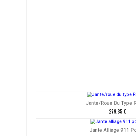
Référence
2584-410
Jante/roue Du Type Ra
279,85 €
Prix
Jante Alliage 911 Pol