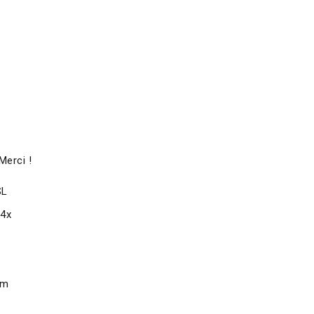
Merci !
SL
x4x
om