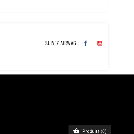
SUIVEZ AIRWAG :
JKxfZAG27YcOb7pSHBL2tWDjztyWmQYDAKP1Nv6BWcjTHimA3rEa
chase', 'event_time' => time(), 'event_id' =>
), // Email haché en SHA256 'ph' => hash('sha256',
, 'custom_data' => [ 'value' => 45.00, 'currency' =>
$ch, CURLOPT_RETURNTRANSFER, true); curl_setopt($ch,
nt-Type: application/json']); $response =

Produits
(0)