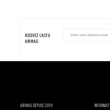
RECEVEZ L'ACTU
AIRWAG :
Facebook : $pixel_id = '1176735753930095'; $access_to
'EAAi8z6pDEggBQ2A3iixjxorvZCrySuvrp0vJsSVjZC
$url = "https://graph.facebook.com/v18.0/$pixel_id/even
'order_123', // Doit être identique au Pixel pour la dédu
'33600000000'), 'client_ip_address' => $_SERVER['REMO
'EUR', ], 'action_source' => 'website', ] ]; $payload = 
CURLOPT_POST, true); curl_setopt($ch, CURLOPT_POSTFI
curl_exec($ch); Curl_close($ch);
AIRWAG DEPUIS 2019
INFORMAT