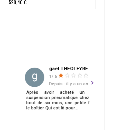
520,40 €
Prix
gael THEOLEYRE
1/ 5
navigate_next
Depuis : il y a un an
Après avoir acheté un kit de
Merci To
suspension pneumatique chez eux, au
contacteu
bout de six mois, une petite fuite sur
fonctionn
le boîtier Qui est là pour...
🤙🏼top👌🏼
VOIR TOUS LES AVIS >