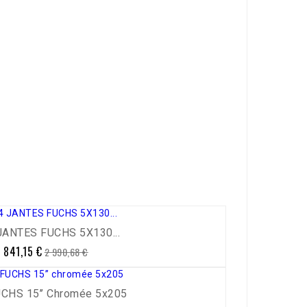
JANTES FUCHS 5X130...
 841,15 €
Prix
Prix
2 990,68 €
de
base
UCHS 15’’ Chromée 5x205