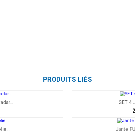
PRODUITS LIÉS
dar...
SET 4 
-5%
2
ie...
Jante F