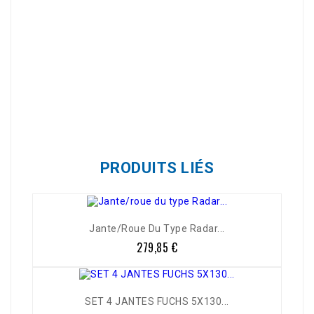
Référence
ACW14150
PRODUITS LIÉS
Jante/roue Du Type Radar...
279,85 €
Prix
-5%
SET 4 JANTES FUCHS 5X130...