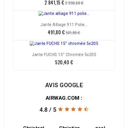
2 841,15 €
Prix
Prix
2 990,68 €
de
base
Jante Alliage 911 Polie...
491,80 €
Prix
Prix
501,80 €
de
base
Jante FUCHS 15’’ Chromée 5x205
520,40 €
Prix
AVIS GOOGLE
AIRWAG.COM :
4.8 / 5