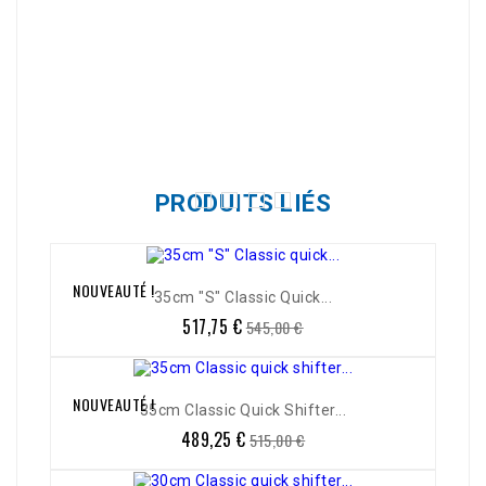
Référence
0511-602
PRODUITS LIÉS
NOUVEAUTÉ !
-5%
35cm "S" Classic Quick...
517,75 €
Prix
Prix
545,00 €
de
base
NOUVEAUTÉ !
-5%
35cm Classic Quick Shifter...
489,25 €
Prix
Prix
515,00 €
de
base