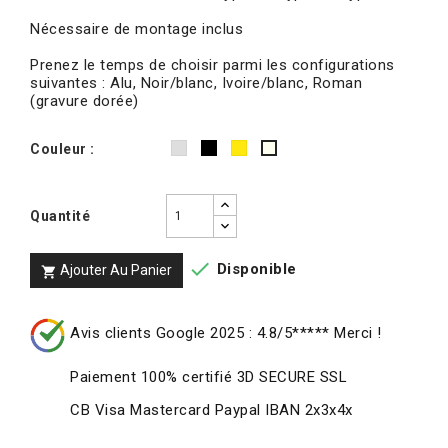
Nécessaire de montage inclus
Prenez le temps de choisir parmi les configurations
suivantes : Alu, Noir/blanc, Ivoire/blanc, Roman
(gravure dorée)
Alu
Noir/blanc
Roman
Couleur :
Ivoire/blanc
(gravure
dorée)
Quantité

Disponible
Ajouter Au Panier

Avis clients Google 2025 : 4.8/5***** Merci !
Paiement 100% certifié 3D SECURE SSL
CB Visa Mastercard Paypal IBAN 2x3x4x