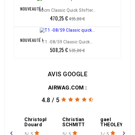
NOUVEAUTÉ !
-5%
30cm Classic Quick Shifter...
470,25 €
Prix
Prix
495,00 €
de
base
NOUVEAUTÉ !
-5%
T1 -08/59 Classic Quick...
508,25 €
Prix
Prix
535,00 €
de
base
AVIS GOOGLE
AIRWAG.COM :
4.8 / 5
amin
Christophe
Christian
gael
Douard
SCHMITT
THEOLEYRE
navigate_before
navigate_next
5/ 5
5/ 5
1/ 5