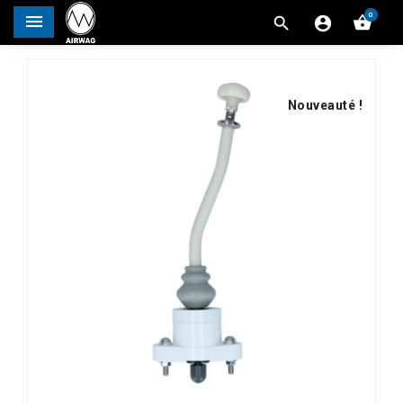
0




Nouveauté !