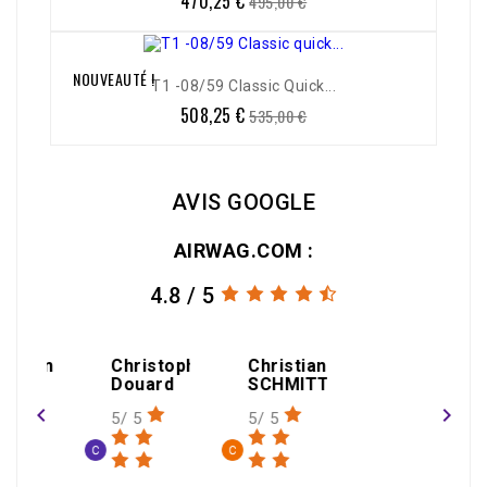
470,25 €
495,00 €
de
base
NOUVEAUTÉ !
-5%
T1 -08/59 Classic Quick...
508,25 €
Prix
Prix
535,00 €
de
base
AVIS GOOGLE
AIRWAG.COM :
4.8 / 5
amin
Christophe
Christian
gael
Douard
SCHMITT
THEOLEYRE
navigate_before
navigate_next
5/ 5
5/ 5
1/ 5