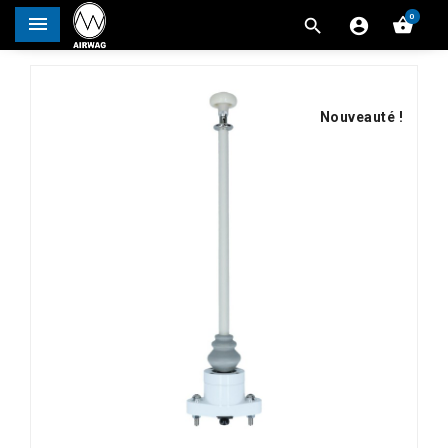
0




Nouveauté !