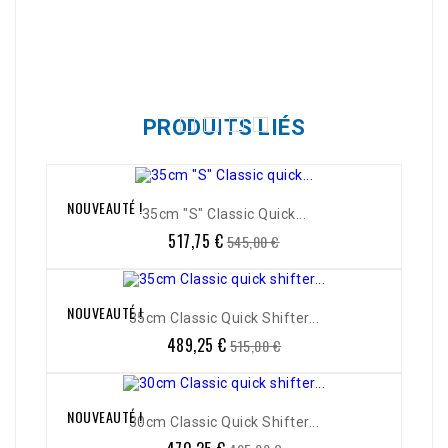
Référence
0511-603
PRODUITS LIÉS
NOUVEAUTÉ !
-5%
35cm "S" Classic Quick...
517,75 €
Prix
Prix
545,00 €
de
base
NOUVEAUTÉ !
-5%
35cm Classic Quick Shifter...
489,25 €
Prix
Prix
515,00 €
de
base
NOUVEAUTÉ !
-5%
30cm Classic Quick Shifter...
Prix
Prix