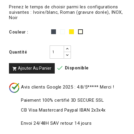
Prenez le temps de choisir parmi les configurations
suivantes : Ivoire/blanc, Roman (gravure dorée), INOX,
Noir
Noir
Inox
Roman
Couleur :
Ivoire/blanc
(gravure
dorée)
Quantité

Disponible
Ajouter Au Panier

Avis clients Google 2025 : 4.8/5***** Merci !
Paiement 100% certifié 3D SECURE SSL
CB Visa Mastercard Paypal IBAN 2x3x4x
Envoi 24/48H SAV retour 14 jours