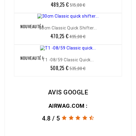
489,25 €
Prix
Prix
515,00 €
de
base
NOUVEAUTÉ !
-5%
30cm Classic Quick Shifter...
470,25 €
Prix
Prix
495,00 €
de
base
NOUVEAUTÉ !
-5%
T1 -08/59 Classic Quick...
508,25 €
Prix
Prix
535,00 €
de
base
AVIS GOOGLE
AIRWAG.COM :
4.8 / 5