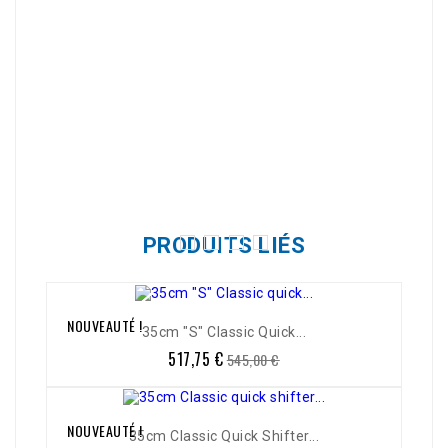
Référence
0511-100
PRODUITS LIÉS
NOUVEAUTÉ !
-5%
35cm "S" Classic Quick...
517,75 €
Prix
Prix
545,00 €
de
base
NOUVEAUTÉ !
-5%
35cm Classic Quick Shifter...