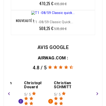
470,25 €
Prix
Prix
495,00 €
de
base
NOUVEAUTÉ !
-5%
T1 -08/59 Classic Quick...
508,25 €
Prix
Prix
535,00 €
de
base
AVIS GOOGLE
AIRWAG.COM :
4.8 / 5
amin
Christophe
Christian
Douard
SCHMITT
navigate_before
navigate_next
5/ 5
5/ 5