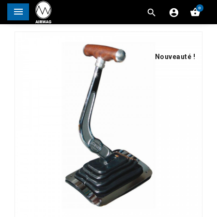
0




Nouveauté !