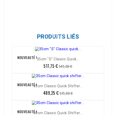
Référence
9590/91780/9790/19-064
PRODUITS LIÉS
NOUVEAUTÉ !
-5%
35cm "S" Classic Quick...
517,75 €
Prix
Prix
545,00 €
de
base
NOUVEAUTÉ !
-5%
35cm Classic Quick Shifter...
489,25 €
Prix
Prix
515,00 €
de
base
NOUVEAUTÉ !
-5%
30cm Classic Quick Shifter...