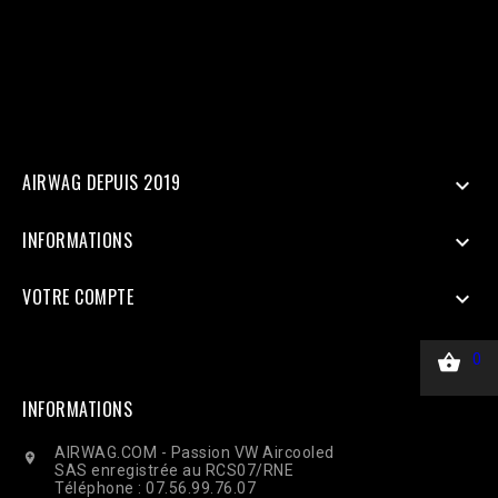
SHA256 'ph' => hash('sha256', '33600000000'), 'client_ip_address'
=> $_SERVER['REMOTE_ADDR'], 'client_user_agent' =>
$_SERVER['HTTP_USER_AGENT'], ], 'custom_data' => [ 'value' =>
45.00, 'currency' => 'EUR', ], 'action_source' => 'website', ] ];
$payload = json_encode(['data' => $data]); $ch = curl_init($url);
curl_setopt($ch, CURLOPT_RETURNTRANSFER, true);
curl_setopt($ch, CURLOPT_POST, true); curl_setopt($ch,
CURLOPT_POSTFIELDS, $payload); curl_setopt($ch,
CURLOPT_HTTPHEADER, ['Content-Type: application/json']);
$response = curl_exec($ch); Curl_close($ch);
AIRWAG DEPUIS 2019

INFORMATIONS

VOTRE COMPTE


0
INFORMATIONS
AIRWAG.COM - Passion VW Aircooled

SAS enregistrée au RCS07/RNE
Téléphone : 07.56.99.76.07