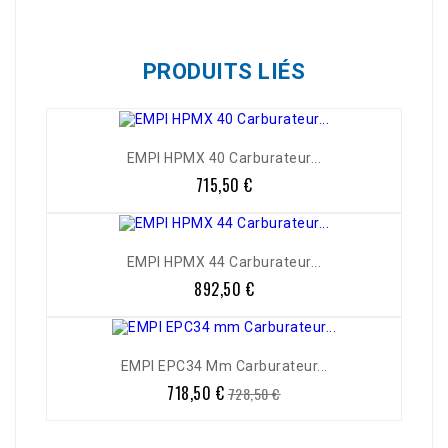
PRODUITS LIÉS
EMPI HPMX 40 Carburateur...
715,50 €
Prix
EMPI HPMX 44 Carburateur...
892,50 €
Prix
EMPI EPC34 Mm Carburateur...
718,50 €
Prix
Prix
728,50 €
de
base