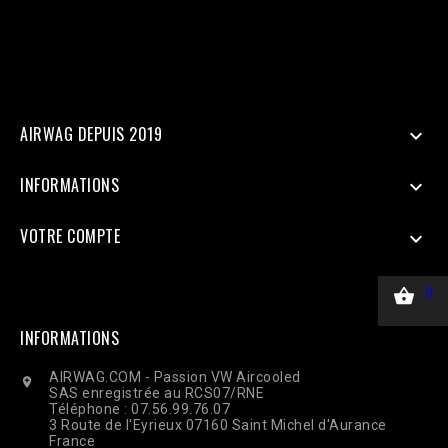
$_SERVER['HTTP_USER_AGENT'], ], 'custom_data' => [ 'value' =>
45.00, 'currency' => 'EUR', ], 'action_source' => 'website', ] ];
$payload = json_encode(['data' => $data]); $ch = curl_init($url);
curl_setopt($ch, CURLOPT_RETURNTRANSFER, true);
curl_setopt($ch, CURLOPT_POST, true); curl_setopt($ch,
CURLOPT_POSTFIELDS, $payload); curl_setopt($ch,
CURLOPT_HTTPHEADER, ['Content-Type: application/json']);
$response = curl_exec($ch); Curl_close($ch);
AIRWAG DEPUIS 2019

INFORMATIONS

VOTRE COMPTE


0
INFORMATIONS
AIRWAG.COM - Passion VW Aircooled

SAS enregistrée au RCS07/RNE
Téléphone : 07.56.99.76.07
3 Route de l'Eyrieux 07160 Saint Michel d'Aurance
France