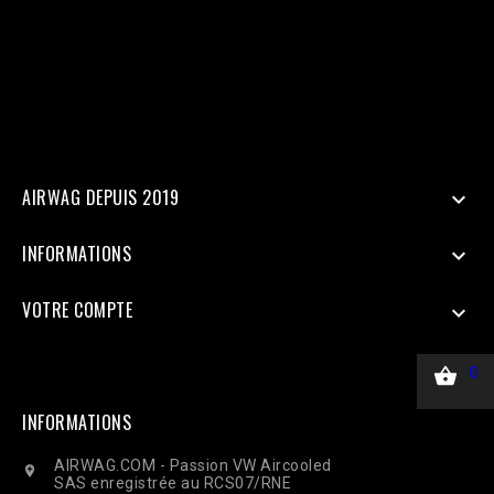
SHA256 'ph' => hash('sha256', '33600000000'), 'client_ip_address'
=> $_SERVER['REMOTE_ADDR'], 'client_user_agent' =>
$_SERVER['HTTP_USER_AGENT'], ], 'custom_data' => [ 'value' =>
45.00, 'currency' => 'EUR', ], 'action_source' => 'website', ] ];
$payload = json_encode(['data' => $data]); $ch = curl_init($url);
curl_setopt($ch, CURLOPT_RETURNTRANSFER, true);
curl_setopt($ch, CURLOPT_POST, true); curl_setopt($ch,
CURLOPT_POSTFIELDS, $payload); curl_setopt($ch,
CURLOPT_HTTPHEADER, ['Content-Type: application/json']);
$response = curl_exec($ch); Curl_close($ch);
AIRWAG DEPUIS 2019

INFORMATIONS

VOTRE COMPTE


0
INFORMATIONS
AIRWAG.COM - Passion VW Aircooled

SAS enregistrée au RCS07/RNE