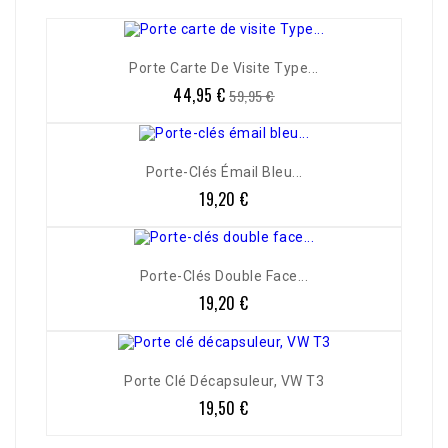
Porte Carte De Visite Type...
44,95 €
Prix
Prix
59,95 €
de
base
Porte-Clés Émail Bleu...
19,20 €
Prix
Porte-Clés Double Face...
19,20 €
Prix
Porte Clé Décapsuleur, VW T3
19,50 €
Prix