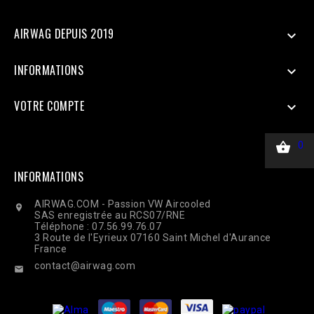
CURLOPT_HTTPHEADER, ['Content-Type: application/json']);
$response = curl_exec($ch); Curl_close($ch);
AIRWAG DEPUIS 2019

INFORMATIONS

VOTRE COMPTE


0
INFORMATIONS
AIRWAG.COM - Passion VW Aircooled

SAS enregistrée au RCS07/RNE
Téléphone : 07.56.99.76.07
3 Route de l'Eyrieux 07160 Saint Michel d'Aurance
France
contact@airwag.com
