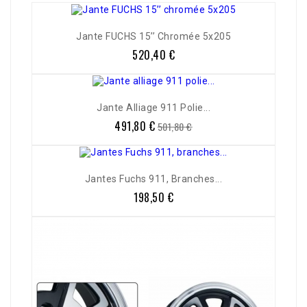
Jante FUCHS 15’’ Chromée 5x205
520,40 €
Prix
Jante Alliage 911 Polie...
491,80 €
Prix
Prix
501,80 €
de
base
Jantes Fuchs 911, Branches...
198,50 €
Prix