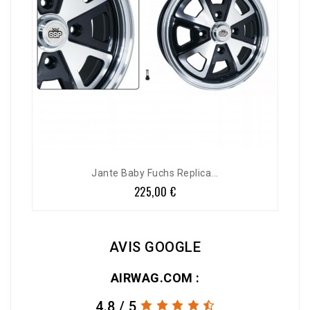
Jante Baby Fuchs Replica...
225,00 €
Prix
AVIS GOOGLE
AIRWAG.COM :
4.8 / 5