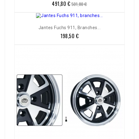
491,80 €
Prix
Prix
501,80 €
de
base
Jantes Fuchs 911, Branches...
198,50 €
Prix