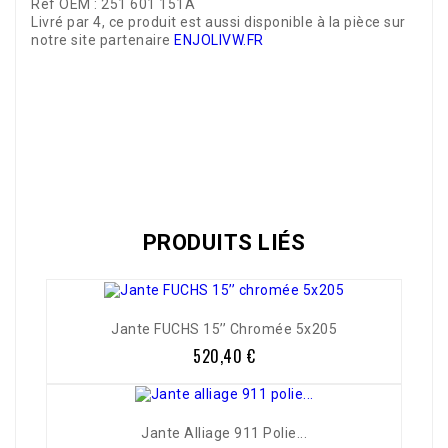
Réf OEM : 251 601 151A
Livré par 4, ce produit est aussi disponible à la pièce sur
notre site partenaire
ENJOLIVW.FR
Référence
02512+22514+38730
PRODUITS LIÉS
Jante FUCHS 15’’ Chromée 5x205
520,40 €
Prix
Jante Alliage 911 Polie...