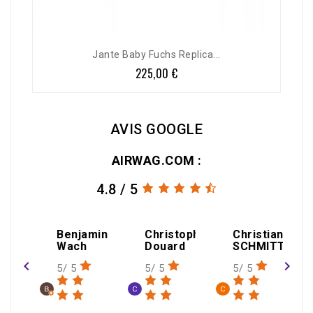
Jante Baby Fuchs Replica...
225,00 €
Prix
AVIS GOOGLE
AIRWAG.COM :
4.8 / 5
amin
Christophe
Christian
h
Douard
SCHMITT
navigate_before
navigate_next
5/ 5
5/ 5