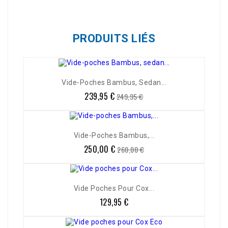
PRODUITS LIÉS
Vide-Poches Bambus, Sedan...
239,95 €
Prix
Prix
249,95 €
de
base
Vide-Poches Bambus,...
250,00 €
Prix
Prix
260,00 €
de
base
Vide Poches Pour Cox...
129,95 €
Prix