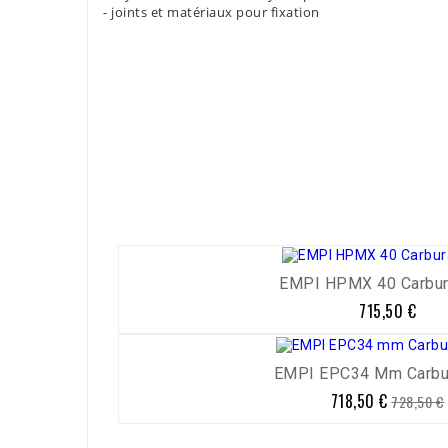
- joints et matériaux pour fixation
Référence
34240/42741
EMPI HPMX 40 Carburat
715,50 €
Prix
EMPI EPC34 Mm Carbura
718,50 €
Prix
Prix
728,50 €
de
base