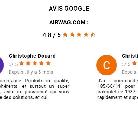
AVIS GOOGLE
AIRWAG.COM :
4.8 / 5
Christian SCHMITT
5/ 5
Depuis : il y a 6 mois
J'ai commandé quatre jantes
185/60/14 pour ma VW Golf 1
cabriolet de 1987. Je les ai reçues très
rapidement et super bien emballées....