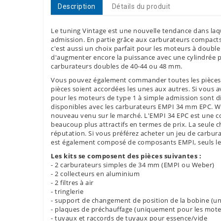
Description
Détails du produit
Le tuning Vintage est une nouvelle tendance dans laqu
admission. En partie grâce aux carburateurs compact
c'est aussi un choix parfait pour les moteurs à doubl
d'augmenter encore la puissance avec une cylindrée pl
carburateurs doubles de 40-44 ou 48 mm.
Vous pouvez également commander toutes les pièces de
pièces soient accordées les unes aux autres. Si vous a
pour les moteurs de type 1 à simple admission sont d
disponibles avec les carburateurs EMPI 34 mm EPC. We
nouveau venu sur le marché. L'EMPI 34 EPC est une copi
beaucoup plus attractifs en termes de prix. La seule 
réputation. Si vous préférez acheter un jeu de carb
est également composé de composants EMPI, seuls les
Les kits se composent des pièces suivantes :
- 2 carburateurs simples de 34 mm (EMPI ou Weber)
- 2 collecteurs en aluminium
- 2 filtres à air
- tringlerie
- support de changement de position de la bobine (u
- plaques de préchauffage (uniquement pour les moteu
- tuyaux et raccords de tuyaux pour essence/vide