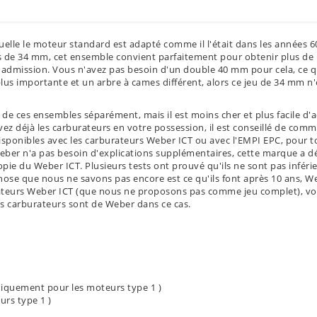
elle le moteur standard est adapté comme il l'était dans les années 6
s de 34 mm, cet ensemble convient parfaitement pour obtenir plus de
e admission. Vous n'avez pas besoin d'un double 40 mm pour cela, ce qu
us importante et un arbre à cames différent, alors ce jeu de 34 mm n'
 ces ensembles séparément, mais il est moins cher et plus facile d'a
vez déjà les carburateurs en votre possession, il est conseillé de com
isponibles avec les carburateurs Weber ICT ou avec l'EMPI EPC, pour t
ber n'a pas besoin d'explications supplémentaires, cette marque a déj
e du Weber ICT. Plusieurs tests ont prouvé qu'ils ne sont pas inférieu
chose que nous ne savons pas encore est ce qu'ils font après 10 ans, 
urateurs Weber ICT (que nous ne proposons pas comme jeu complet), v
 carburateurs sont de Weber dans ce cas.
niquement pour les moteurs type 1 )
rs type 1 )