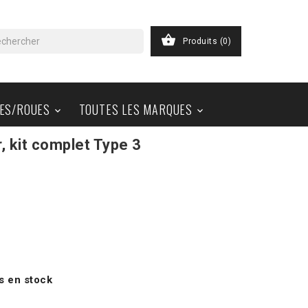

Produits
(0)
ES/ROUES
TOUTES LES MARQUES


 kit complet Type 3
s en stock