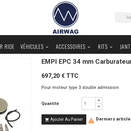
IR RIDE
VÉHICULES
ACCESSOIRES
KITS
JANT



EMPI EPC 34 mm Carburateur,
PIÈCES AU DÉTAIL
BLOG
697,20 € TTC
Pour moteur type 3 double admission
Quantité
Derniers article
Ajouter Au Panier

