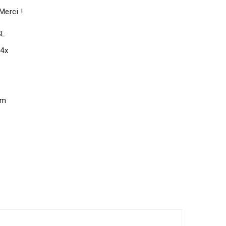
Merci !
SL
x4x
om