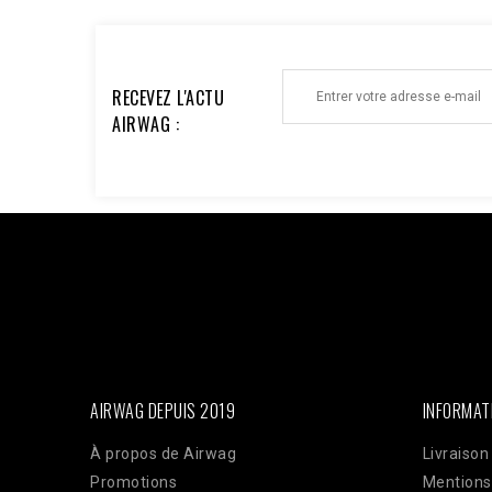
RECEVEZ L'ACTU
AIRWAG :
Facebook : $pixel_id = '1176735753930095'; $access_to
'EAAi8z6pDEggBQ2A3iixjxorvZCrySuvrp0vJsSVjZC
$url = "https://graph.facebook.com/v18.0/$pixel_id/even
'order_123', // Doit être identique au Pixel pour la dédu
'33600000000'), 'client_ip_address' => $_SERVER['REMO
'EUR', ], 'action_source' => 'website', ] ]; $payload = 
CURLOPT_POST, true); curl_setopt($ch, CURLOPT_POSTFI
curl_exec($ch); Curl_close($ch);
AIRWAG DEPUIS 2019
INFORMAT
À propos de Airwag
Livraison
Promotions
Mentions