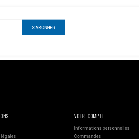
ken =
AWOpRbmy9mN7rdwm7q31x1GamBShqp4MwlLnKOKZAI3YAbgmjdWzm
ts?access_token=$access_token"; $data = [ [ 'event_name' => 'Pur
plication 'user_data' => [ 'em' => hash('sha256', 'email@client.com'
TE_ADDR'], 'client_user_agent' => $_SERVER['HTTP_USER_AGENT'], ]
json_encode(['data' => $data]); $ch = curl_init($url); curl_setopt(
ELDS, $payload); curl_setopt($ch, CURLOPT_HTTPHEADER, ['Conte
IONS
VOTRE COMPTE
Informations personnelles
 légales
Commandes