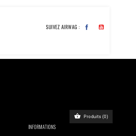
SUIVEZ AIRWAG :
JKxfZAG27YcOb7pSHBL2tWDjztyWmQYDAKP1Nv6BWcjTHimA3rEa
chase', 'event_time' => time(), 'event_id' =>
), // Email haché en SHA256 'ph' => hash('sha256',
, 'custom_data' => [ 'value' => 45.00, 'currency' =>
$ch, CURLOPT_RETURNTRANSFER, true); curl_setopt($ch,
nt-Type: application/json']); $response =

Produits
(0)
INFORMATIONS