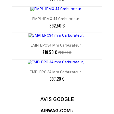
EMPI HPMX 44 Carburateur...
892,50 €
Prix
EMPI EPC34 Mm Carburateur...
718,50 €
Prix
Prix
728,50 €
de
base
EMPI EPC 34 Mm Carburateur,...
697,20 €
Prix
AVIS GOOGLE
AIRWAG.COM :