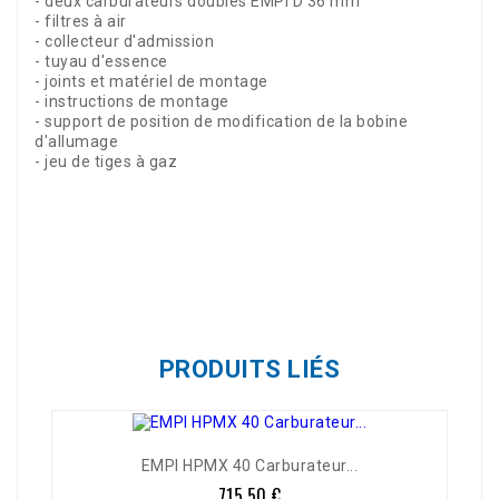
- deux carburateurs doubles EMPI D 36 mm
- filtres à air
- collecteur d'admission
- tuyau d'essence
- joints et matériel de montage
- instructions de montage
- support de position de modification de la bobine
d'allumage
- jeu de tiges à gaz
Référence
04248
PRODUITS LIÉS
EMPI HPMX 40 Carburateur...
715,50 €
Prix