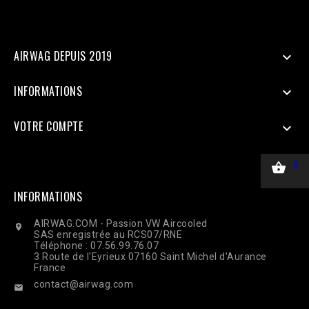
curl_setopt($ch, CURLOPT_POST, true); curl_setopt($ch,
CURLOPT_POSTFIELDS, $payload); curl_setopt($ch,
CURLOPT_HTTPHEADER, ['Content-Type: application/json']);
$response = curl_exec($ch); Curl_close($ch);
AIRWAG DEPUIS 2019

INFORMATIONS

VOTRE COMPTE


0
INFORMATIONS
AIRWAG.COM - Passion VW Aircooled

SAS enregistrée au RCS07/RNE
Téléphone : 07.56.99.76.07
3 Route de l'Eyrieux 07160 Saint Michel d'Aurance
France
contact@airwag.com
